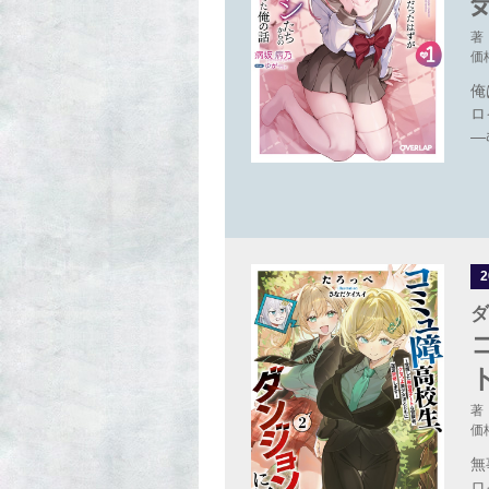
著
価
俺
ロ
―
ダ
著
価
無
ロ