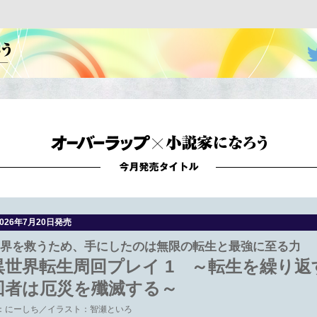
オーバーラップ文庫×小説家になろう
2026年7月20日発売
界を救うため、手にしたのは無限の転生と最強に至る力
異世界転生周回プレイ 1 ～転生を繰り
回者は厄災を殲滅する～
：にーしち／イラスト：智瀬といろ