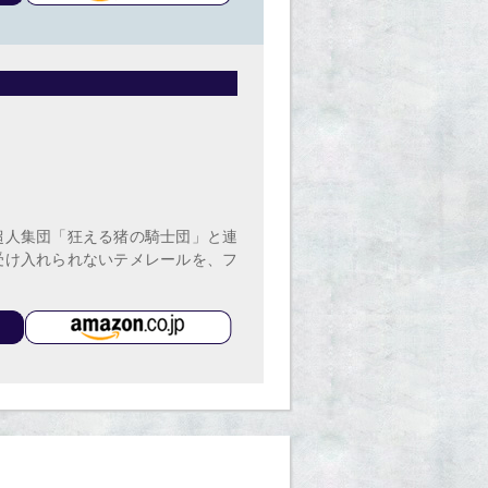
超人集団「狂える猪の騎士団」と連
受け入れられないテメレールを、フ