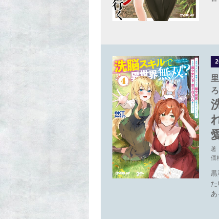
里
ろ
著
価
黒
た
あ