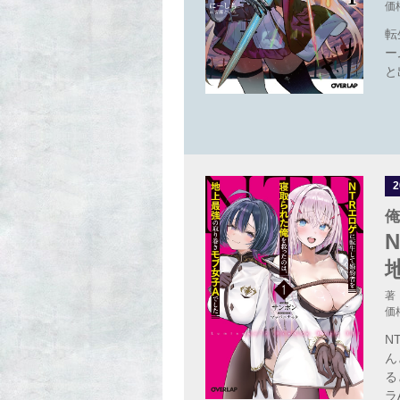
価
転
ー
と
俺
著
価
N
ん
る
ラ