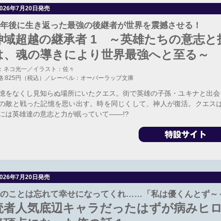
2026年7月20日発売
年後に生き返った最強の後継者が世界を震撼させる！
神域超越の継承者 1 ～英雄たちの意志
は、魂の導きにより世界最強へと至る～
：ネコ光一／イラスト：佐々
格:825円（税込）／レーベル：オーバーラップ文庫
憶をなくし見知らぬ場所にいたクエス。街で英雄の子孫・ユキナと出会っ
の敵と戦った記憶を思い出す。時を同じくして、神人が復活。クエス
には英雄達の意志と力が眠っていて――!?
2026年7月20日発売
のことは忘れて幸せになってくれ……「私は優くんとず～
読者人気底辺キャラだったはずが病みヒ