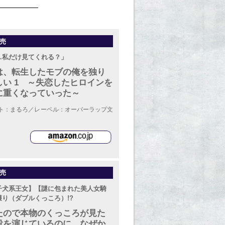
来月発売タイトル
発売
…私だけ見てくれる？」
は、転生したモブの俺を独り
い 1 ～失恋したヒロインを
に重くなっていった～
ト：まるろ／レーベル：オーバーラップ文
発売
子犬系王女】【謎に包まれた美人女騎
り（ダブルくっころ）!?
たので本物のくっころが見た
役を演じているのに、なぜか