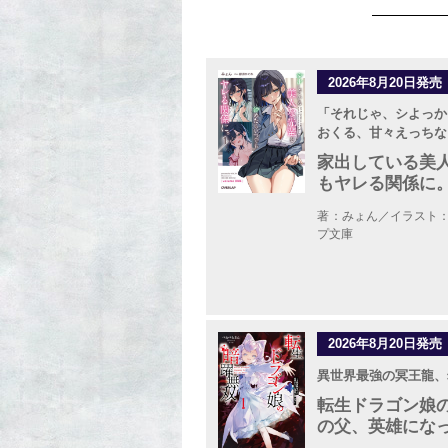
2026年8月20日発売
「それじゃ、シよっか
おくる、甘々えっちな
家出している美
もヤレる関係に。
著：みょん／イラスト
プ文庫
2026年8月20日発売
異世界最強の冥王龍、
転生ドラゴン娘の
の父、英雄にな