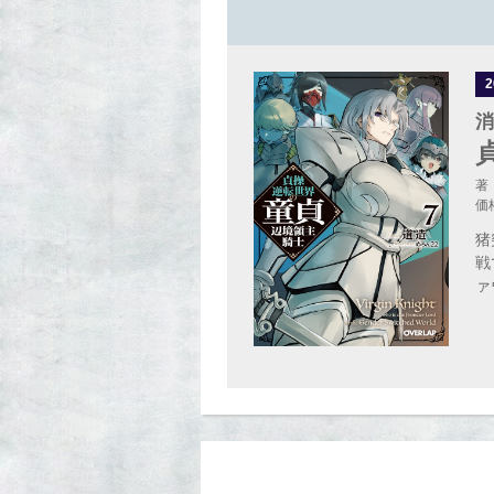
消
著
価
猪
戦
ァ