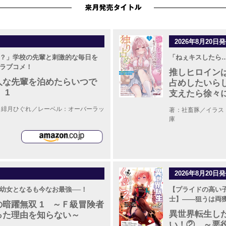
2026年8月20日
？」学校の先輩と刺激的な毎日を
「ねぇキスしたら
ラブコメ！
推しヒロイン
人な先輩を泊めたらいつで
占めしたいらし
 1
支えたら徐々
：緋月ひぐれ／レーベル：オーバーラッ
著：社畜豚／イラス
庫
2026年8月20日
幼女となるも今なお最強──！
【プライドの高い
士】――狙うは両獲
暗躍無双 1 ～Ｆ級冒険者
異世界転生し
った理由を知らない～
い！② ～悪