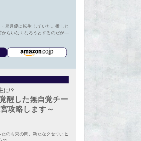
・皐月優に転生 していた。推しヒ
前からいなくなろうとするのだが―
に!?
～覚醒した無自覚チー
迷宮攻略します～
ったのも束の間、新たなクセつよヒ
うで……。