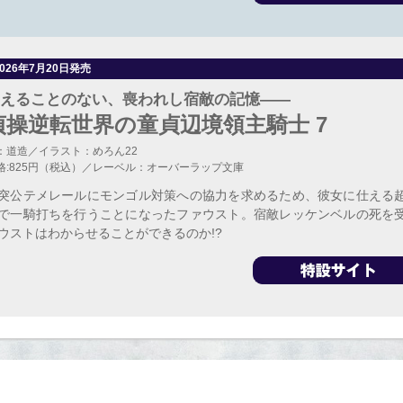
2026年7月20日発売
えることのない、喪われし宿敵の記憶――
貞操逆転世界の童貞辺境領主騎士 7
：道造／イラスト：めろん22
格:825円（税込）／レーベル：オーバーラップ文庫
突公テメレールにモンゴル対策への協力を求めるため、彼女に仕える
で一騎打ちを行うことになったファウスト。宿敵レッケンベルの死を
ウストはわからせることができるのか!?