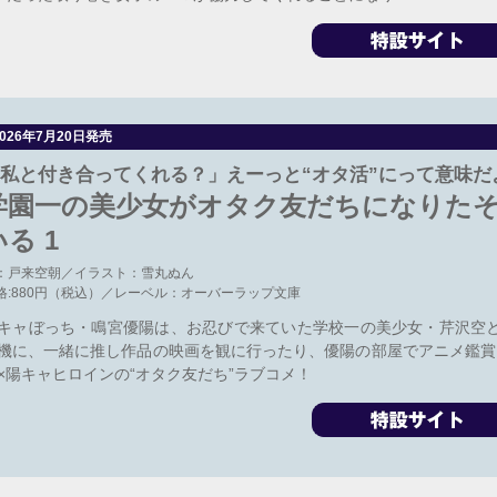
2026年7月20日発売
私と付き合ってくれる？」えーっと“オタ活”にって意味だ
学園一の美少女がオタク友だちになりた
いる 1
：戸来空朝／イラスト：雪丸ぬん
格:880円（税込）／レーベル：オーバーラップ文庫
キャぼっち・鳴宮優陽は、お忍びで来ていた学校一の美少女・芹沢空
機に、一緒に推し作品の映画を観に行ったり、優陽の部屋でアニメ鑑賞
×陽キャヒロインの“オタク友だち”ラブコメ！