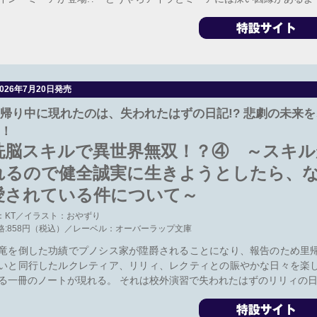
2026年7月20日発売
帰り中に現れたのは、失われたはずの日記!? 悲劇の未来
！
洗脳スキルで異世界無双！？④ ～スキル
れるので健全誠実に生きようとしたら、
愛されている件について～
：KT／イラスト：おやずり
格:858円（税込）／レーベル：オーバーラップ文庫
竜を倒した功績でプノシス家が陞爵されることになり、報告のため里
いと同行したルクレティア、リリィ、レクティとの賑やかな日々を楽
る一冊のノートが現れる。 それは校外演習で失われたはずのリリィの日