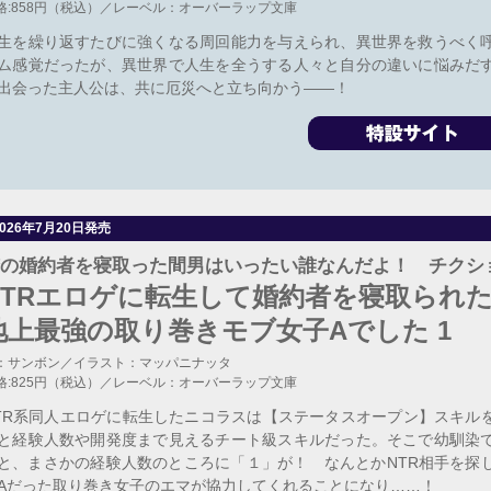
格:858円（税込）／レーベル：オーバーラップ文庫
生を繰り返すたびに強くなる周回能力を与えられ、異世界を救うべく
ム感覚だったが、異世界で人生を全うする人々と自分の違いに悩みだ
出会った主人公は、共に厄災へと立ち向かう――！
2026年7月20日発売
の婚約者を寝取った間男はいったい誰なんだよ！ チクショ
NTRエロゲに転生して婚約者を寝取られ
地上最強の取り巻きモブ女子Aでした 1
：サンボン／イラスト：マッパニナッタ
格:825円（税込）／レーベル：オーバーラップ文庫
TR系同人エロゲに転生したニコラスは【ステータスオープン】スキル
と経験人数や開発度まで見えるチート級スキルだった。そこで幼馴染
と、まさかの経験人数のところに「１」が！ なんとかNTR相手を探
Aだった取り巻き女子のエマが協力してくれることになり……！