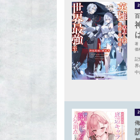
百
著
価
記
界
中
俺