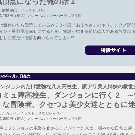
気頂点になった俺の話 1
：病坂 病乃／イラスト：ゆがー
格:792円（税込）／レーベル：オーバーラップ文庫
は気付いたら愛読しているＷＥＢ小説『あまやみ』のヤリチンクズ野郎
イン・星野凪を幸せにするため、物語が始まる前に恋人である彼女の 
むしろ重たい感情を向けられてしまい!?
2026年7月20日発売
ンジョン内だけ激強な凡人高校生、訳アリ美人姉妹の救世主
コミュ障高校生、ダンジョンに行く 2 
トな冒険者、クセつよ美少女達とともに
：たろっぺ／イラスト：さなだケイスイ
格:880円（税込）／レーベル：オーバーラップ文庫
事にダンジョンの氾濫を止めることができた京太。穏やかな日常に戻
イン・ミーアが登場!? どうやらアイラとミーアには深い因縁があるよ