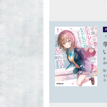
「
著
価
陰
を
子