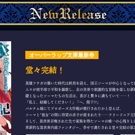
オーバーラップ文庫最新巻
堂々完結！
英雄フウガの築いた時代は終焉を迎え、国王ソーマが中心となって
人々が南半球で平和を謳歌し、北の世界で刺激的な冒険を楽しむ新
礎となったソーマたちの生活は、喜びと驚きに満ちていて……！
「私と、結婚してください！」「へ、陛下!?」
パルナム城にてプロポーズ大作戦が敢行されたかと思えば、
ソーマと“彼女”の間に待望の赤子が産まれたり……フリードニア王
そして、異世界召喚された先で家族を得たソーマの唯一の心残りとは
革新的な異世界内政ファンタジー、幸せで満たされる堂々完結の第2