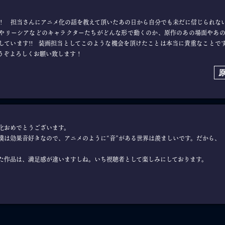
 担当さんにアニメ化の話を教えて頂いたあの日から自分でも未だに信じられな
やリーシアなどのキャラクターたちがどんな形で動くのか、原作のあの場面やあ
しています!! 装画担当としてこのような機会を頂けたことは本当に貴重なことで
どうぞよろしくお願い致します！
化おめでとうございます。
僕は効果音好きなので、アニメのように“音”がある世界は羨ましいです。だから、 
た作品は、満足感が違いますしね。いち視聴者として楽しみにしております。