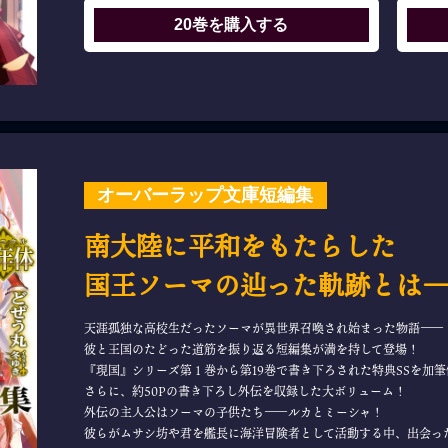
20巻を購入する
オーバーラップ文庫短編集
南大陸に平和をもたらした
国王ソーマの辿った軌跡とは―
天涯孤独な高校生だったソーマが異世界召喚され始まった物語――
彼と王国のたどった道筋を振り返る短編集が満を持して登場！
『現国』シリーズ第１巻から第19巻で書き下ろされた特典SSを加
さらに、約50Pの書き下ろし外伝を収録した大ボリューム！
外伝の主人公はソーマの子供たち――ルカとミーシャ！
彼らがムサシ坊や君を艦長に海洋冒険者として活動する中、出会った