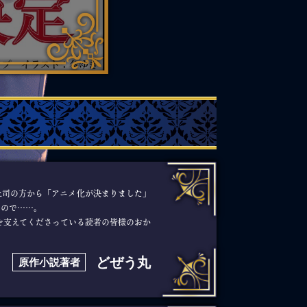
上司の方から「アニメ化が決まりました」
もので……。
を支えてくださっている読者の皆様のおか
どぜう丸
原作小説著者