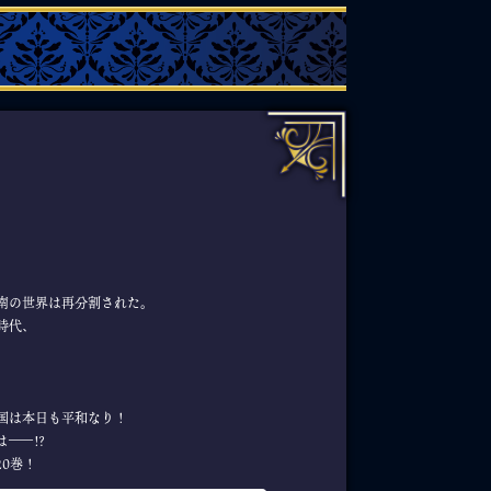
南の世界は再分割された。
時代、
国は本日も平和なり！
――!?
0巻！