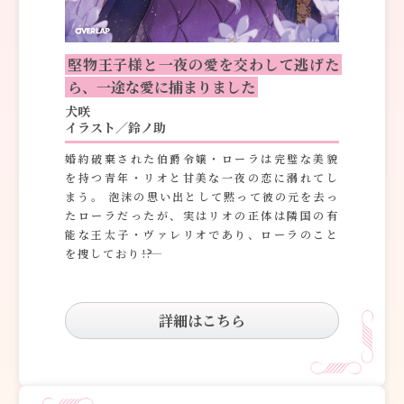
コミックエッセイ
堅物王子様と一夜の愛を交わして逃げた
ら、一途な愛に捕まりました
閉じる
犬咲
イラスト／鈴ノ助
婚約破棄された伯爵令嬢・ローラは完璧な美貌
を持つ青年・リオと甘美な一夜の恋に溺れてし
まう。 泡沫の思い出として黙って彼の元を去っ
たローラだったが、実はリオの正体は隣国の有
能な王太子・ヴァレリオであり、ローラのこと
を捜しており――!?
詳細はこちら