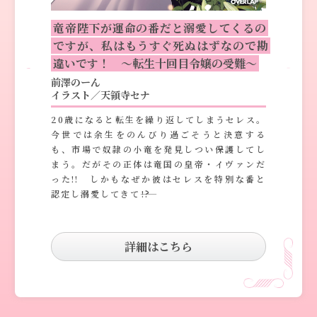
竜帝陛下が運命の番だと溺愛してくるの
ですが、私はもうすぐ死ぬはずなので勘
違いです！ ～転生十回目令嬢の受難～
前澤のーん
イラスト／天領寺セナ
20歳になると転生を繰り返してしまうセレス。
今世では余生をのんびり過ごそうと決意する
も、市場で奴隷の小竜を発見しつい保護してし
まう。だがその正体は竜国の皇帝・イヴァンだ
った!! しかもなぜか彼はセレスを特別な番と
認定し溺愛してきて――!?
詳細はこちら