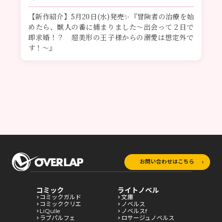
【新作紹介】5月20日(水)発売✨『冒険者の治療を始
めたら、獣人の番に捕まりました～出会って２日で
即求婚！？ 超美形の王子様からの溺愛は想定外で
す！～』
お問い合わせはこちら
コミック
ライトノベル
コミックガルド
文庫
コミッククリエ
ノベルス
LiQulle
ノベルスf
ラブパルフェ
ロサージュノベルス