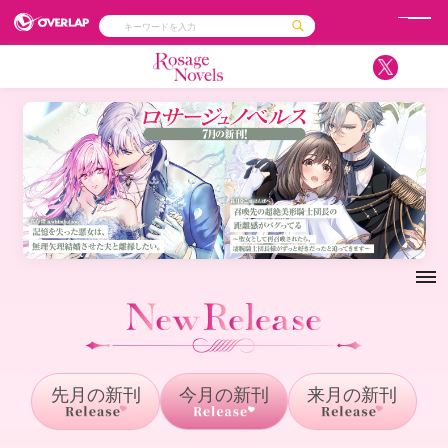
コミック
ライトノベル
コミックガルド
文庫
コミッククリエ
ノベルス
LiQulle
ノベルスf
ラブパルフェ
ロサージュノベルス
その他
通販・NEWS
コミックエッセイ
OVERLAP STORE
ポケットモンスター
オーバーラップ広報室
アニメ
ゲーム
企業
会社概要
オーバーラップ文庫
採用情報
アクセス
オーバーラップホールディングス
お問い合わせはこちら
メ
ニ
オーバーラップノベルス
ュ
ー
先月の新刊
今月の新刊
来月の新刊
オーバーラップノベルスf