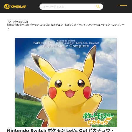
TOP
ポケモンCD
Nintendo Switch ポケモン Let’s Go! ピカチュウ・Let’s Go! イーブイ スーパーミュージック・コンプリー
コミック
ライトノベル
ト
コミックガルド
文庫
コミッククリエ
ノベルス
LiQulle
ノベルスf
ラブパルフェ
ロサージュノベルス
その他
通販・NEWS
コミックエッセイ
OVERLAP STORE
ポケットモンスター
オーバーラップ広報室
アニメ
ゲーム
企業
会社概要
オーバーラップ文庫
採用情報
アクセス
オーバーラップホールディングス
お問い合わせはこちら
オーバーラップノベルス
オーバーラップノベルスf
Nintendo Switch ポケモン Let’s Go! ピカチュウ・