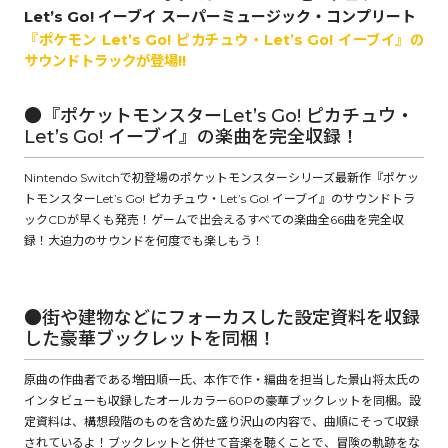
Let’s Go! イーブイ スーパーミュージック・コンプリート
『ポケモン Let’s Go! ピカチュウ・Let’s Go! イーブイ』の
ロサージュノベルス
サウンドトラックが登場!!
●『ポケットモンスターLet’s Go! ピカチュウ・
Let’s Go! イーブイ』の楽曲を完全収録！
コミックガルド
Nintendo Switchで初登場のポケットモンスターシリーズ最新作『ポケッ
トモンスターLet’s Go! ピカチュウ・Let’s Go! イーブイ』のサウンドトラ
ックCDが早くも発売！ゲームで出会えるすべての楽曲全66曲を完全収
コミッククリエ
録！大迫力のサウンドを何度でも楽しもう！
●街や建物などにフォーカスした設定資料を収録
リキューレ
した豪華ブックレットを同梱！
原曲の作曲者である増田順一氏、本作で作・編曲を担当した景山将太氏の
インタビューも収録したオールカラー60Pの豪華ブックレットを同梱。設
コミックパルフェ
定資料は、構想段階のものを含めた盛り沢山の内容で、曲順にそって収録
されているよ！ブックレットと併せて音楽を聴くことで、冒険の軌跡をな