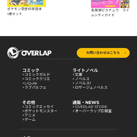
図
ポ
ポケモン空想科学読本
ー
名探偵ピカチュウ ライ
4巻セット
ト
ムシティガイド
イ
リ
お問い合わせはこちら
コミック
ライトノベル
コミックガルド
文庫
コミッククリエ
ノベルス
LiQulle
ノベルスf
ラブパルフェ
ロサージュノベルス
その他
通販・NEWS
コミックエッセイ
OVERLAP STORE
ポケットモンスター
オーバーラップ広報室
アニメ
ゲーム