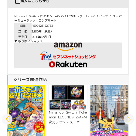
購入はこちらから
Nintendo Switch ポケモン Let’s Go! ピカチュウ・Let’s Go! イーブイ スーパ
ーミュージック・コンプリート
ISBN
4560423192752
定 価
3,850円（税込）
発売日
2018年12月1日
▼ 取り扱いショップ
シリーズ関連作品
Nintendo Switch Poke
mon LEGENDS Z-A+M
次元ラッシュ スーパーミ
ュージック・コンプリー
ト