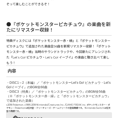
ぞって楽しむことができるぞ！
コミックエッセイ
●『ポケットモンスターピカチュウ』の楽曲を新
閉じる
たにリマスター収録！
特典ディスクには『ポケットモンスター赤・緑』と『ポケットモンスター
ピカチュウ』で追加された楽曲全56曲を新規リマスター収録！『ポケット
モンスター赤・緑』当時のサウンドトラックや、今回新たにアレンジされ
た『Let’s Go! ピカチュウ・Let’s Go! イーブイ』の楽曲と聴き比べて楽し
もう！
内容
・DISC1～2（本編）／『ポケットモンスターLet’s Go! ピカチュウ・Let’s
Go!イーブイ』のBGM全66曲
・DISC3（特典）／『ポケットモンスターピカチュウ』のBGM全56曲
（※『ポケットモンスター赤・緑』と『ポケットモンスターピカチュウ』
で追加された楽曲）
c2018 Pokemon. c1995-2018 Nintendo/Creatures Inc. /GAME FREAK inc. ポケットモンスター・ポ
ケモン・Pokemonは任天堂・クリーチャーズ・ゲームフリークの登録商標です。 Nintendo Switchは任天
堂の商標です。