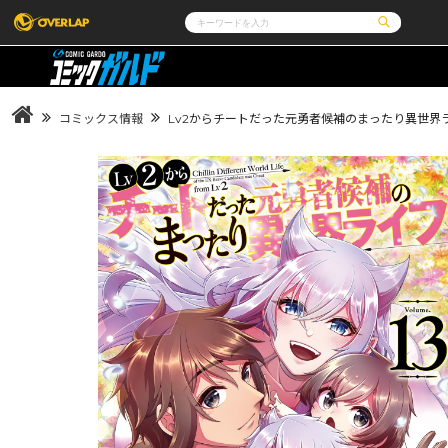
コミック
ライトノベル
コミックガルド
文庫
コミッククリエ
ノベルス
コミックス情報
Lv2からチートだった元勇者候補のまったり異世界ライ
LiQulle
ノベルスf
ラブパルフェ
ロサージュノベルス
その他
通販・NEWS
コミックエッセイ
OVERLAP STORE
ポケットモンスター
オーバーラップ広報室
アニメ
ゲーム
企業
会社概要
オーバーラップ文庫
オーバーラップノベルス
採用情報
アクセス
オーバーラップホールディングス
お問い合わせはこち
オーバーラップノベルスf
ロサージュノベルス
コミックガルド
コミッククリエ