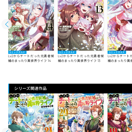
コミックガルド
コミックガルド
コミックガルド
者候
Lv2からチートだった元勇者候
Lv2からチートだった元勇者候
Lv2からチー
5
補のまったり異世界ライフ 14
補のまったり異世界ライフ 13
補のまったり異世
シリーズ関連作品