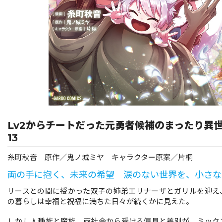
リキューレ
コミックパルフェ
コミックエッセイ
閉じる
Lv2からチートだった元勇者候補のまったり異
13
糸町秋音 原作／鬼ノ城ミヤ キャラクター原案／片桐
両の手に抱く、未来の希望 涙のない世界を、小さな
リースとの間に授かった双子の姉弟エリナーザとガリルを迎え
の暮らしは幸福と祝福に満ちた日々が続くかに見えた。
しかし人種族と魔族、両社会から受ける偏見と差別が、ミック