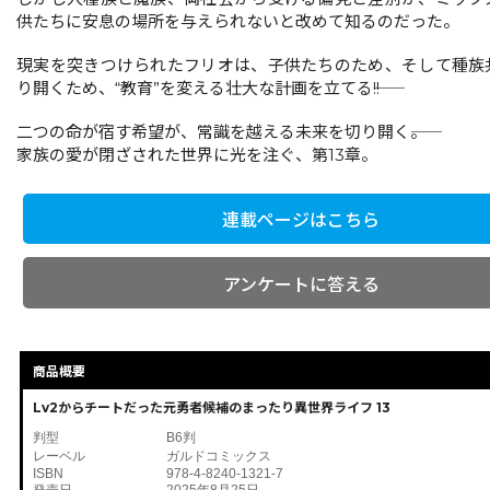
供たちに安息の場所を与えられないと改めて知るのだった。
現実を突きつけられたフリオは、子供たちのため、そして種族
り開くため、“教育”を変える壮大な計画を立てる――!!
二つの命が宿す希望が、常識を越える未来を切り開く――。
家族の愛が閉ざされた世界に光を注ぐ、第13章。
連載ページはこちら
アンケートに答える
商品概要
Lv2からチートだった元勇者候補のまったり異世界ライフ 13
判型
B6判
レーベル
ガルドコミックス
ISBN
978-4-8240-1321-7
発売日
2025年8月25日