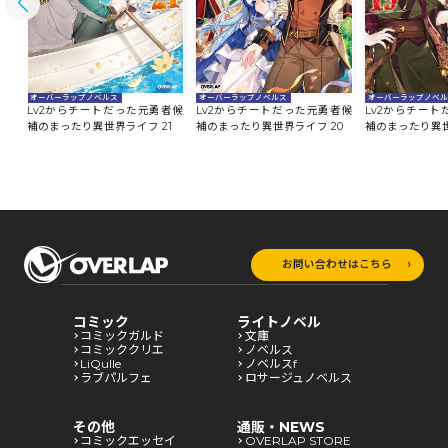
オーバーラップノベルス
オーバーラップノベルス
オーバーラップノベ
者候
Lv2からチートだった元勇者候
Lv2からチートだった元勇者候
Lv2からチー
2
補のまったり異世界ライフ 21
補のまったり異世界ライフ 20
補のまったり異世
お問い合わせはこちら
コミック
ライトノベル
コミックガルド
文庫
コミッククリエ
ノベルス
LiQulle
ノベルスf
ラブパルフェ
ロサージュノベルス
その他
通販・NEWS
コミックエッセイ
OVERLAP STORE