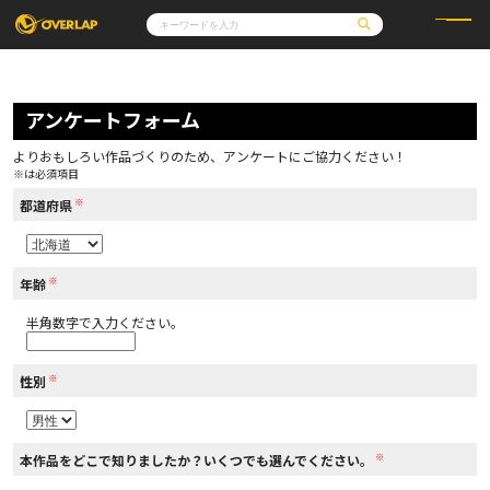
コミック
ライトノベル
コミックガルド
文庫
アンケートフォーム
コミッククリエ
ノベルス
LiQulle
ノベルスf
ラブパルフェ
ロサージュノベルス
その他
通販・NEWS
よりおもしろい作品づくりのため、アンケートにご協力ください！
コミックエッセイ
OVERLAP STORE
※は必須項目
ポケットモンスター
オーバーラップ広報室
アニメ
ゲーム
※
企業
都道府県
会社概要
オーバーラップ文庫
採用情報
アクセス
オーバーラップホールディングス
お問い合わせはこちら
※
年齢
半角数字で入力ください。
オーバーラップノベルス
※
性別
オーバーラップノベルスf
※
本作品をどこで知りましたか？いくつでも選んでください。