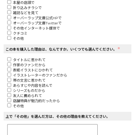
本屋の店頭で
折り込みチラシで
ロサージュノベルス
雑誌などを見て
オーバーラップ文庫公式HPで
オーバーラップ文庫Twitterで
その他インターネット媒体で
クチコミ
その他
コミックガルド
※
この本を購入した理由は、なんですか。いくつでも選んでください。
タイトルに惹かれて
作家のファンだから
コミッククリエ
表紙イラストにひかれて
イラストレーターのファンだから
帯の文言に惹かれて
あらすじや内容を読んで
シリーズものだから
友人に薦められて
リキューレ
店舗特典が魅力的だったから
その他
上で「その他」を選んだ方は、その他の理由を教えてください。
コミックパルフェ