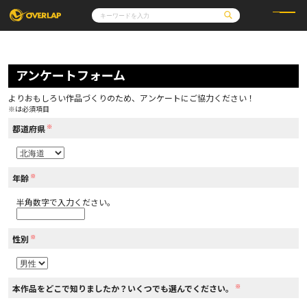
コミック
ライトノベル
コミックガルド
文庫
アンケートフォーム
コミッククリエ
ノベルス
LiQulle
ノベルスf
ラブパルフェ
ロサージュノベルス
その他
通販・NEWS
よりおもしろい作品づくりのため、アンケートにご協力ください！
コミックエッセイ
OVERLAP STORE
※は必須項目
ポケットモンスター
オーバーラップ広報室
アニメ
ゲーム
※
企業
都道府県
会社概要
オーバーラップ文庫
採用情報
アクセス
オーバーラップホールディングス
お問い合わせはこちら
※
年齢
半角数字で入力ください。
オーバーラップノベルス
※
性別
オーバーラップノベルスf
※
本作品をどこで知りましたか？いくつでも選んでください。