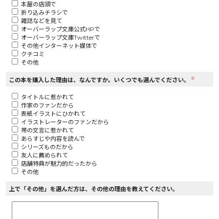
本屋の店頭で
折り込みチラシで
ロサージュノベルス
雑誌などを見て
オーバーラップ文庫公式HPで
オーバーラップ文庫Twitterで
その他インターネット媒体で
クチコミ
その他
コミックガルド
※
この本を購入した理由は、なんですか。いくつでも選んでください。
タイトルに惹かれて
作家のファンだから
コミッククリエ
表紙イラストにひかれて
イラストレーターのファンだから
帯の文言に惹かれて
あらすじや内容を読んで
シリーズものだから
友人に薦められて
リキューレ
店舗特典が魅力的だったから
その他
上で「その他」を選んだ方は、その他の理由を教えてください。
コミックパルフェ