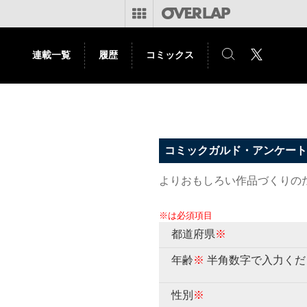
連載一覧
履歴
コミックス
コミックガルド・アンケート
よりおもしろい作品づくりの
※は必須項目
都道府県
※
年齢
※
半角数字で入力くだ
性別
※