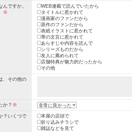
なんですか。
WEB連載で読んでいたから
。
※
タイトルに惹かれて
漫画家のファンだから
原作のファンだから
表紙イラストに惹かれて
帯の文言に惹かれて
あらすじや内容を読んで
シリーズものだから
友人に薦められて
店舗特典が魅力的だったから
その他
は、その他の
たか？
※
か？いくつで
本屋の店頭で
折り込みチラシで
雑誌などを見て