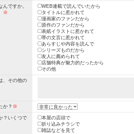
なんですか。
WEB連載で読んでいたから
。
※
タイトルに惹かれて
漫画家のファンだから
原作のファンだから
表紙イラストに惹かれて
帯の文言に惹かれて
あらすじや内容を読んで
シリーズものだから
友人に薦められて
店舗特典が魅力的だったから
その他
は、その他の
たか？
※
か？いくつで
本屋の店頭で
折り込みチラシで
雑誌などを見て