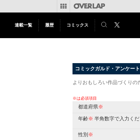
連載一覧
履歴
コミックス
コミックガルド・アンケート
よりおもしろい作品づくりの
※は必須項目
都道府県
※
年齢
※
半角数字で入力くだ
性別
※