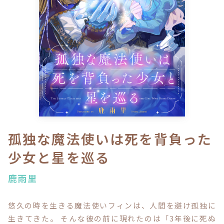
ロサージュノベルス
コミックガルド
コミッククリエ
孤独な魔法使いは死を背負った
少女と星を巡る
リキューレ
鹿雨里
悠久の時を生きる魔法使いフィンは、人間を避け孤独に
コミックパルフェ
生きてきた。 そんな彼の前に現れたのは「3年後に死ぬ