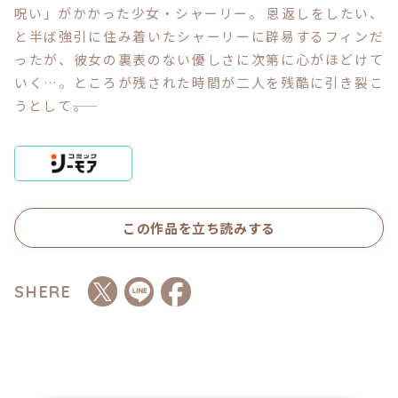
呪い」がかかった少女・シャーリー。 恩返しをしたい、
と半ば強引に住み着いたシャーリーに辟易するフィンだ
コミックエッセイ
ったが、彼女の裏表のない優しさに次第に心がほどけて
いく…。ところが残された時間が二人を残酷に引き裂こ
閉じる
うとして――。
この作品を立ち読みする
SHERE