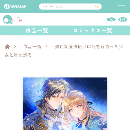
コミック
ライトノベル
作品一覧
コミックス一覧
コミックガルド
文庫
コミッククリエ
ノベルス
LiQulle
ノベルスf
ラブパルフェ
ロサージュノベルス
その他
通販・NEWS
コミックエッセイ
OVERLAP STORE
作品一覧
孤独な魔法使いは死を背負った少
ポケットモンスター
オーバーラップ広報室
アニメ
ゲーム
女と星を巡る
企業
オーバーラップ文庫
会社概要
採用情報
アクセス
オーバーラップホールディングス
お問い合わせはこちら
オーバーラップノベルス
オーバーラップノベルスf