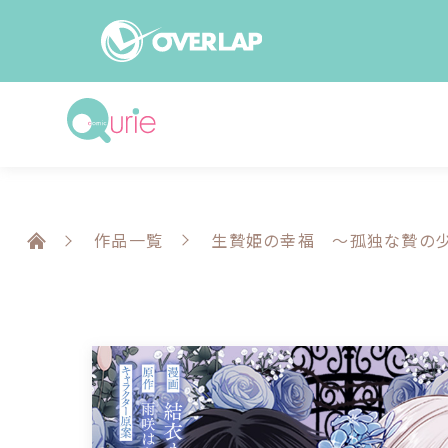
コミック
ライトノベ
コミックガルド
文庫
コミッククリエ
ノベルス
作品一覧
生贄姫の幸福 ～孤独な贄の
LiQulle
ノベルスf
ラブパルフェ
ロサージュノベル
オーバーラップ文庫
オーバ
コミッククリエ