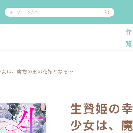
作
覧
ル
その他
通販・NEW
コミックエッセイ
OVERLAP STOR
ポケットモンスター
オーバーラップ広
少女は、魔物の王の花嫁となる～
アニメ
ス
ゲーム
ーラップノベルス
オーバーラップノベルスf
ロサージュノ
生贄姫の
少女は、
リキューレ
コミックパルフェ