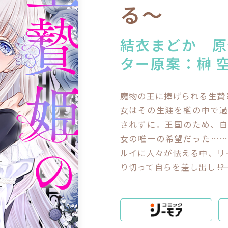
閉じる
る～
結衣まどか 原
ター原案：榊 
魔物の王に捧げられる生贄
女はその生涯を檻の中で
されずに。王国のため、
女の唯一の希望だった…
ルイに人々が怯える中、リ
り切って自らを差し出し――!?