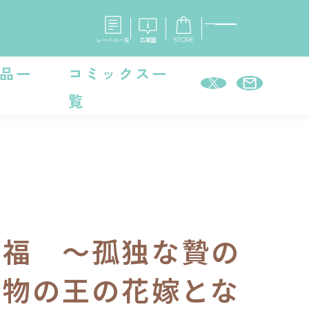
レーベル一覧
広報室
STORE
品一
コミックス一
覧
S
企業
E
会社概要
報室
採用情報
アクセス
オーバーラップホールディングス
ベルス
コミックガルド
お問い合わせはこちら
幸福 ～孤独な贄の
魔物の王の花嫁とな
コミックエッセイ