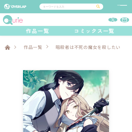
コミック
ライトノベル
作品一覧
コミックス一覧
コミックガルド
文庫
コミッククリエ
ノベルス
LiQulle
ノベルスf
ラブパルフェ
ロサージュノベルス
その他
通販・NEWS
コミックエッセイ
OVERLAP STORE
作品一覧
暗殺者は不死の魔女を殺したい
ポケットモンスター
オーバーラップ広報室
アニメ
ゲーム
企業
オーバーラップ文庫
会社概要
採用情報
アクセス
オーバーラップホールディングス
お問い合わせはこちら
オーバーラップノベルス
オーバーラップノベルスf