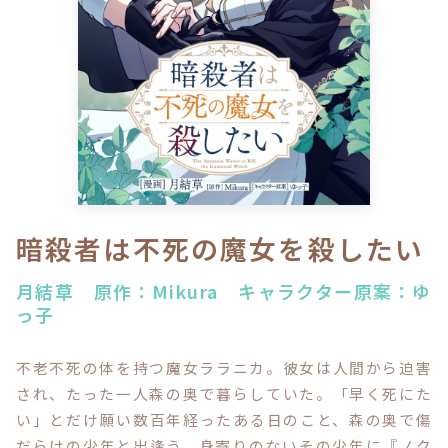
ロサージュノベルス
コミックガルド
コミッククリエ
暗殺者は不死の魔女を殺したい
月結草 原作：Mikura キャラクター原案：ゆ
っ子
リキューレ
不老不死の体を持つ魔女ララニカ。彼女は人間から迫害
され、たった一人森の奥で暮らしていた。「早く死にた
コミックパルフェ
い」とだけ願い数百年経ったある日のこと、森の奥で傷
だらけの少年と出逢う。身寄りのないその少年に『ノク