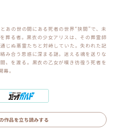
世とあの世の間にある死者の世界“狭間”で、未
魂を葬る者。黒衣の少女アリスは、その葬霊師
も通じぬ悪霊たちと対峙していた。失われた記
に絡み合う思惑に深まる謎。迷える魂を送りな
狭間〟を渡る。黒衣の乙女が嘆き彷徨う死者を
開幕。
の作品を立ち読みする