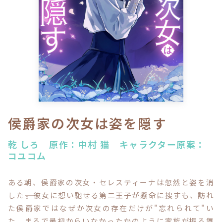
ロサージュノベルス
コミックガルド
コミッククリエ
侯爵家の次女は姿を隠す
乾 しろ 原作：中村 猫 キャラクター原案：
コユコム
リキューレ
ある朝、侯爵家の次女・セレスティーナは忽然と姿を消
した――。彼女に想い馳せる第二王子が懸命に捜すも、訪れ
コミックパルフェ
た侯爵家ではなぜか次女の存在だけが"忘れられて"い
た。まるで最初からいなかったかのように家族が振る舞