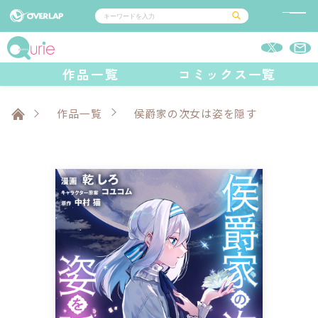
コミック
ライトノベル
作品一覧
コミックス一覧
コミックガルド
文庫
コミッククリエ
ノベルス
LiQulle
ノベルスf
ラブパルフェ
ロサージュノベルス
その他
通販・NEWS
コミックエッセイ
OVERLAP STORE
作品一覧
侯爵家の次女は姿を隠す
ポケットモンスター
オーバーラップ広報室
アニメ
ゲーム
企業
オーバーラップ文庫
会社概要
採用情報
アクセス
オーバーラップホールディングス
お問い合わせはこちら
オーバーラップノベルス
オーバーラップノベルスf