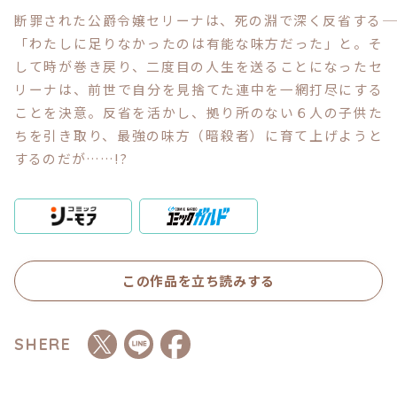
断罪された公爵令嬢セリーナは、死の淵で深く反省する――
「わたしに足りなかったのは有能な味方だった」と。そ
コミックエッセイ
して時が巻き戻り、二度目の人生を送ることになったセ
閉じる
リーナは、前世で自分を見捨てた連中を一網打尽にする
ことを決意。反省を活かし、拠り所のない６人の子供た
ちを引き取り、最強の味方（暗殺者）に育て上げようと
するのだが……!?
この作品を立ち読みする
SHERE