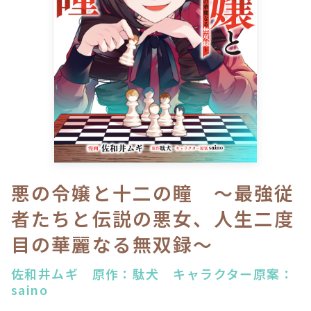
ロサージュノベルス
コミックガルド
コミッククリエ
悪の令嬢と十二の瞳 ～最強従
者たちと伝説の悪女、人生二度
リキューレ
目の華麗なる無双録～
佐和井ムギ 原作：駄犬 キャラクター原案：
コミックパルフェ
saino