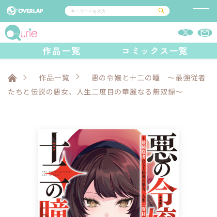
コミック
ライトノベル
作品一覧
コミックス一覧
コミックガルド
文庫
コミッククリエ
ノベルス
LiQulle
ノベルスf
ラブパルフェ
ロサージュノベルス
その他
通販・NEWS
コミックエッセイ
OVERLAP STORE
作品一覧
悪の令嬢と十二の瞳 ～最強従者
ポケットモンスター
オーバーラップ広報室
アニメ
ゲーム
たちと伝説の悪女、人生二度目の華麗なる無双録～
企業
オーバーラップ文庫
会社概要
採用情報
アクセス
オーバーラップホールディングス
お問い合わせはこちら
オーバーラップノベルス
オーバーラップノベルスf