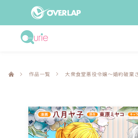
コミック
ライトノベ
コミックガルド
文庫
コミッククリエ
ノベルス
作品一覧
大衆食堂悪役令嬢～婚約破棄
LiQulle
ノベルスf
ラブパルフェ
ロサージュノベル
オーバーラップ文庫
オーバ
コミッククリエ