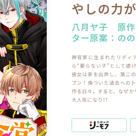
閉じる
やしの力
八月ヤ子 原作
ター原案：のの
神官家に生まれたリディ
ら“要らない子”として虐
彼女は家を出奔し、第二
プン！傷ついた過去への
作る日々。すると、なぜか
大人気になり!?