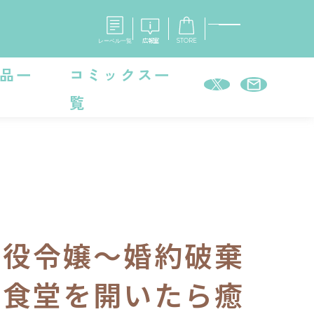
レーベル一覧
広報室
STORE
品一
コミックス一
覧
S
企業
E
会社概要
報室
採用情報
アクセス
オーバーラップホールディングス
ベルス
コミックガルド
お問い合わせはこちら
悪役令嬢～婚約破棄
で食堂を開いたら癒
コミックエッセイ