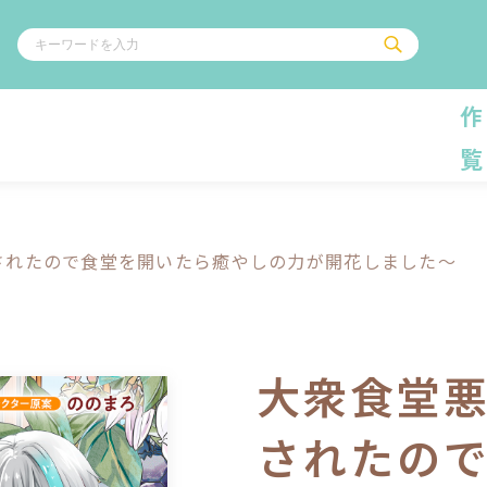
作
覧
ル
その他
通販・NEW
コミックエッセイ
OVERLAP STOR
ポケットモンスター
オーバーラップ広
されたので食堂を開いたら癒やしの力が開花しました～
アニメ
ス
ゲーム
ーラップノベルス
オーバーラップノベルスf
ロサージュノ
大衆食堂
されたの
リキューレ
コミックパルフェ