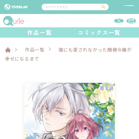
コミック
ライトノベル
作品一覧
コミックス一覧
コミックガルド
文庫
コミッククリエ
ノベルス
LiQulle
ノベルスf
ラブパルフェ
ロサージュノベルス
その他
通販・NEWS
コミックエッセイ
OVERLAP STORE
作品一覧
誰にも愛されなかった醜穢令嬢が
ポケットモンスター
オーバーラップ広報室
アニメ
ゲーム
幸せになるまで
企業
オーバーラップ文庫
会社概要
採用情報
アクセス
オーバーラップホールディングス
お問い合わせはこちら
オーバーラップノベルス
オーバーラップノベルスf