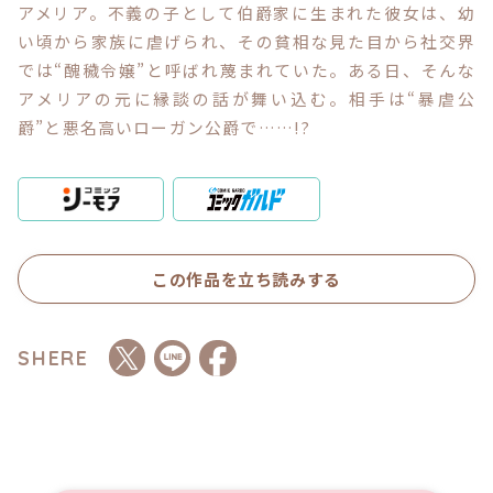
アメリア。不義の子として伯爵家に生まれた彼女は、幼
い頃から家族に虐げられ、その貧相な見た目から社交界
コミックエッセイ
では“醜穢令嬢”と呼ばれ蔑まれていた。ある日、そんな
アメリアの元に縁談の話が舞い込む。相手は“暴虐公
閉じる
爵”と悪名高いローガン公爵で……!?
この作品を立ち読みする
SHERE