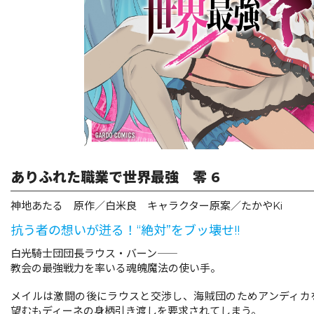
リキューレ
コミックパルフェ
コミックエッセイ
閉じる
ありふれた職業で世界最強 零 6
神地あたる 原作／白米良 キャラクター原案／たかやKi
抗う者の想いが迸る！“絶対”をブッ壊せ!!
白光騎士団団長ラウス・バーン――
教会の最強戦力を率いる魂魄魔法の使い手。
メイルは激闘の後にラウスと交渉し、海賊団のためアンディカ
望むもディーネの身柄引き渡しを要求されてしまう。