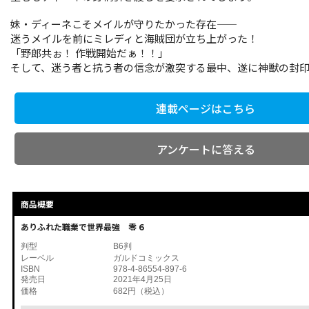
妹・ディーネこそメイルが守りたかった存在――
迷うメイルを前にミレディと海賊団が立ち上がった！
「野郎共ぉ！ 作戦開始だぁ！！」
そして、迷う者と抗う者の信念が激突する最中、遂に神獣の封印が
連載ページはこちら
アンケートに答える
商品概要
ありふれた職業で世界最強 零 6
判型
B6判
レーベル
ガルドコミックス
ISBN
978-4-86554-897-6
発売日
2021年4月25日
価格
682円（税込）