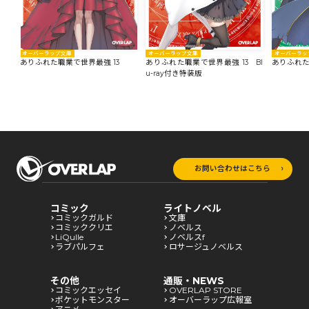
オーバーラップ文庫
オーバーラップ文庫
オーバーラッ
ありふれた職業で世界最強 13
ありふれた職業で世界最強 13 Bl
ありふれた
u-ray付き特装版
お問い合わせはこちら
コミック
ライトノベル
コミックガルド
文庫
コミッククリエ
ノベルス
LiQulle
ノベルスf
ラブパルフェ
ロサージュノベルス
その他
通販・NEWS
コミックエッセイ
OVERLAP STORE
ポケットモンスター
オーバーラップ広報室