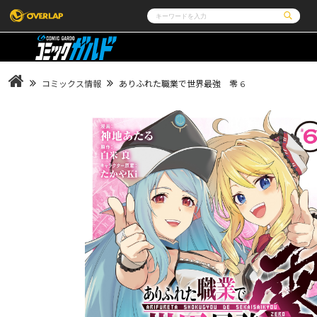
コミック
ライトノベル
コミックガルド
文庫
コミッククリエ
ノベルス
コミックス情報
ありふれた職業で世界最強 零 6
LiQulle
ノベルスf
ラブパルフェ
ロサージュノベルス
その他
通販・NEWS
コミックエッセイ
OVERLAP STORE
ポケットモンスター
オーバーラップ広報室
アニメ
ゲーム
企業
会社概要
オーバーラップ文庫
オーバーラップノベルス
採用情報
アクセス
オーバーラップホールディングス
お問い合わ
オーバーラップノベルスf
ロサージュノベルス
コミックガルド
コミッククリエ