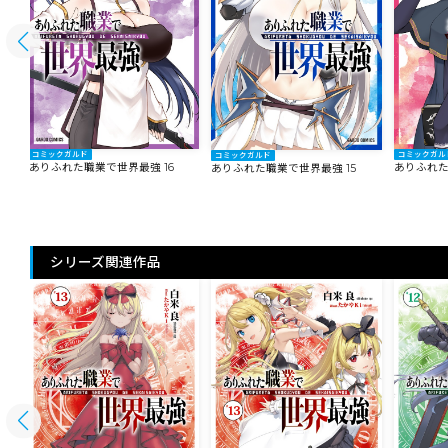
コミックガルド
コミックガル
コミックガルド
ありふれた職業で世界最強 16
ありふれた
ありふれた職業で世界最強 15
シリーズ関連作品