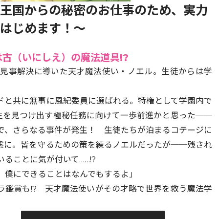
～王国からの秘密のお仕事のため、実力
活はじめます！～
は古（いにしえ）の魔法道具!?
を見事解決に導いた天才魔法使い・ノエル。生徒からは学
ドと共に無事に風紀委員に選ばれる。特権として学園内で
入生を見つけ出す極秘任務に向けて一歩前進かと思った──
で、さらなる事件が発生！ 生徒たちが泊まるコテージに
態に。皆を守るための策を練るノエルだったが──残され
ることに気が付いて……!?
、僕にできることはなんでもするよ」
ラ鑑賞も!? 天才魔法使いがその才略で世界を救う魔法学