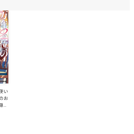
使い
のお
隠し
生活