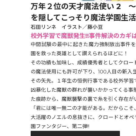
万年２位の天才魔法使い 2 
を隠してこっそり魔法学園生
石田リンネ イラスト／藤小豆
校外学習で魔獣発生!!事件解決のカギ
中間試験の最中に起きた魔力強制放出事件
園を救った英雄として讃えられるほどに！
その功績も加味し、成績優秀者としてクロー
の魔法使用にも許可が下り、100人目の新
その矢先。１年生の恒例行事である校外学習
凶暴化した魔獣の群れが襲いかかってくる事
た痕跡から、魔獣襲撃の裏で糸を引く存在がい
「君には唯一無二の才能がある。だからこそ
大活躍のノエルの息抜きに、クロードとオペ
園ファンタジー、第二弾!!