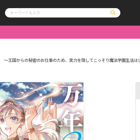
ル
その他
通販・NEW
2 ～王国からの秘密のお仕事のため、実力を隠してこっそり魔法学園生活は
コミックエッセイ
OVERLAP STOR
ポケットモンスター
オーバーラップ広
アニメ
ス
ゲーム
ーラップノベルス
オーバーラップノベルスf
ロサージュノ
リキューレ
コミックパルフェ