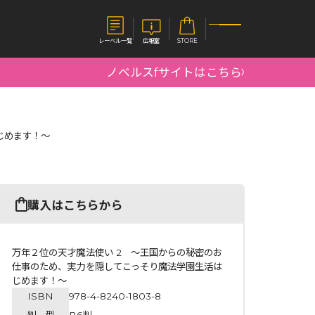
レーベル一覧
広報室
STORE
ノベルスfサイトはこちら
S
企業
じめます！～
E
会社概要
報室
採用情報
アクセス
オーバーラップホールディングス
ベルス
コミックガルド
購入はこちらから
お問い合わせはこちら
万年２位の天才魔法使い 2 ～王国からの秘密のお
仕事のため、実力を隠してこっそり魔法学園生活は
じめます！～
コミックエッセイ
ISBN
978-4-8240-1803-8
判 型
B6判