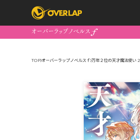
コミック
ライトノベ
TOP
オーバーラップノベルスｆ
万年２位の天才魔法使い 
コミックガルド
文庫
コミッククリエ
ノベルス
LiQulle
ノベルスf
ラブパルフェ
ロサージュノベル
オーバーラップ文庫
オーバ
コミッククリエ