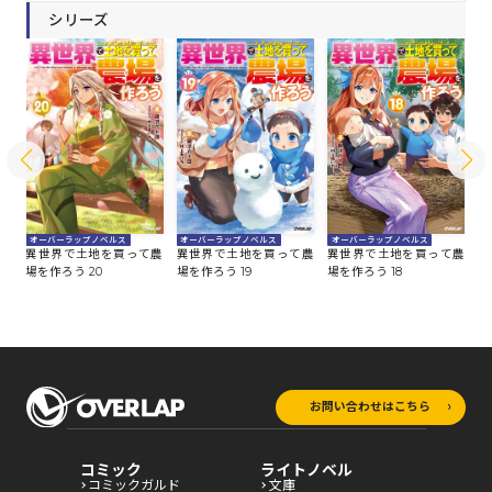
シリーズ
オーバーラップノベルス
オーバーラップノベルス
オーバーラップノベルス
オ
農
異世界で土地を買って農
異世界で土地を買って農
異世界で土地を買って農
異
場を作ろう 20
場を作ろう 19
場を作ろう 18
場
お問い合わせはこちら
コミック
ライトノベル
コミックガルド
文庫