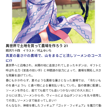
ロサージュノベルス
コミックガルド
異世界で土地を買って農場を作ろう 21
岡沢六十四 イラスト／村上ゆいち
コミッククリエ
真夏の暑さ!?の農場で、山をまるごと流しソーメンのコース
に!?
異世界へと召喚され、未開の地に追放されてしまったキダンは、ギフトと
呼ばれる力《至高の担い手》と仲間達の協力によって、農場を開拓し大き
な発展を遂げていた。
リキューレ
春にもかかわらず、夏のような異様な暑さとなった農場では、「冷たいも
のを食べよう!!」と食べ物による暑気払いをしていた。皆の健康に配慮し
ソーメンを作ると、茹でても茹でても追いつかないほどの大人気に！
さらには流しソーメンからの、ヴィールによる山ダンジョンを丸々使用し
コミックパルフェ
ての流しソーメンまで始まってしまい!?
そんななか、神様を模したフィギュア『ゴッド・フィギュア』を魔力で動