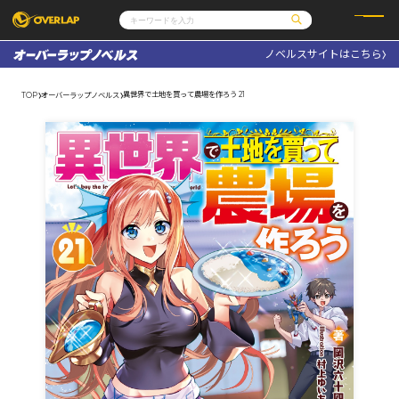
ノベルスサイトはこちら
コミック
ライトノベル
コミックガルド
文庫
異世界で土地を買って農場を作ろう 21
TOP
オーバーラップノベルス
コミッククリエ
ノベルス
LiQulle
ノベルスf
ラブパルフェ
ロサージュノベルス
その他
通販・NEWS
コミックエッセイ
OVERLAP STORE
ポケットモンスター
オーバーラップ広報室
アニメ
ゲーム
企業
会社概要
オーバーラップ文庫
採用情報
アクセス
オーバーラップホールディングス
お問い合わせはこちら
オーバーラップノベルス
オーバーラップノベルスf