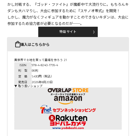
かし対戦する、『ゴッド・ファイト』が魔都中で大流行りに。もちろんキ
ダンも大ハマりし、大会に参加するために『スサノオ零式』を開発！
しかし、魔力がなくフィギュアを動かすことのできないキダンは、大会に
コミックエッセイ
参加するため協力者が必要となるのだが──。
閉じる
特設サイト
購入はこちらから
異世界で土地を買って農場を作ろう 21
ISBN
978-4-8240-1799-4
判 型
B6判
定 価
1,430円（税込）
発売日
2026年8月20日
▼ 取り扱いショップ