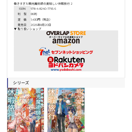
働きすぎた瞬光魔術師の美味しい休暇旅行 2
ISBN
978-4-8240-1795-6
判 型
B6判
定 価
1,430円（税込）
発売日
2026年8月20日
▼ 取り扱いショップ
シリーズ