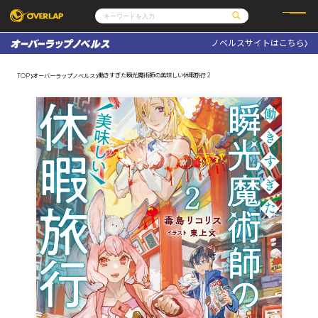
ノベルスサイトはこちら
コミック
ライトノベル
コミックガルド
文庫
働きすぎた瞬光魔術師の美味しい休暇旅行 2
TOP
オーバーラップノベルス
コミッククリエ
ノベルス
LiQulle
ノベルスf
ラブパルフェ
ロサージュノベルス
その他
通販・NEWS
コミックエッセイ
OVERLAP STORE
ポケットモンスター
オーバーラップ広報室
アニメ
ゲーム
企業
会社概要
オーバーラップ文庫
採用情報
アクセス
オーバーラップホールディングス
お問い合わせはこちら
オーバーラップノベルス
オーバーラップノベルスf