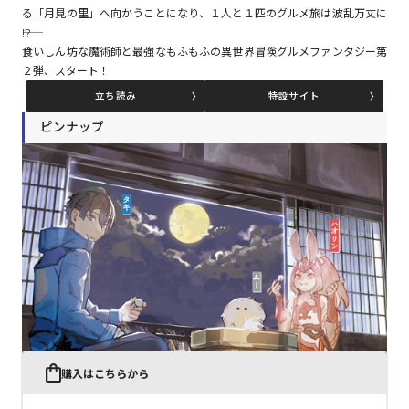
る「月見の里」へ向かうことになり、１人と１匹のグルメ旅は波乱万丈に
――!?
食いしん坊な魔術師と最強なもふもふの異世界冒険グルメファンタジー第
コミックエッセイ
２弾、スタート！
閉じる
立ち読み
特設サイト
ピンナップ
購入はこちらから