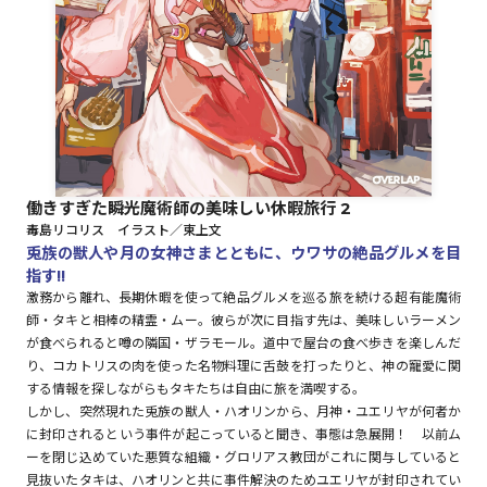
ロサージュノベルス
コミックガルド
働きすぎた瞬光魔術師の美味しい休暇旅行 2
毒島リコリス イラスト／東上文
コミッククリエ
兎族の獣人や月の女神さまとともに、ウワサの絶品グルメを目
指す!!
激務から離れ、長期休暇を使って絶品グルメを巡る旅を続ける超有能魔術
師・タキと相棒の精霊・ムー。彼らが次に目指す先は、美味しいラーメン
が食べられると噂の隣国・ザラモール。道中で屋台の食べ歩きを楽しんだ
リキューレ
り、コカトリスの肉を使った名物料理に舌鼓を打ったりと、神の寵愛に関
する情報を探しながらもタキたちは自由に旅を満喫する。
しかし、突然現れた兎族の獣人・ハオリンから、月神・ユエリヤが何者か
に封印されるという事件が起こっていると聞き、事態は急展開！ 以前ム
コミックパルフェ
ーを閉じ込めていた悪質な組織・グロリアス教団がこれに関与していると
見抜いたタキは、ハオリンと共に事件解決のためユエリヤが封印されてい