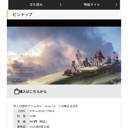
立ち読み
特設サイト
ピンナップ
コミックエッセイ
閉じる
購入はこちらから
灰と幻想のグリムガル level.24 この時よ止まれ
ISBN
978-4-8240-1788-8
判 型
A6判
定 価
880円（税込）
発売日
2026年8月20日