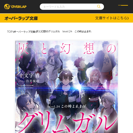
文庫サイトはこちら
コミック
ライトノベル
コミックガルド
文庫
灰と幻想のグリムガル level.24 この時よ止まれ
TOP
オーバーラップ文庫
コミッククリエ
ノベルス
LiQulle
ノベルスf
ラブパルフェ
ロサージュノベルス
その他
通販・NEWS
コミックエッセイ
OVERLAP STORE
ポケットモンスター
オーバーラップ広報室
アニメ
ゲーム
企業
会社概要
オーバーラップ文庫
採用情報
アクセス
オーバーラップホールディングス
お問い合わせはこちら
オーバーラップノベルス
オーバーラップノベルスf