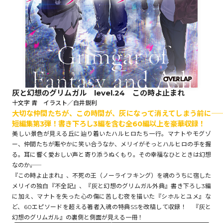
ロサージュノベルス
コミックガルド
灰と幻想のグリムガル level.24 この時よ止まれ
十文字 青 イラスト／白井鋭利
大切な仲間たちが、この時間が、灰になって消えてしまう前に――
コミッククリエ
短編集第3弾！書き下ろし3編を含む全60編以上を豪華収録！
美しい景色が見える丘に辿り着いたハルヒロたち一行。マナトやモグゾ
ー、仲間たちが賑やかに笑い合うなか、メリイがそっとハルヒロの手を握
る。耳に響く愛おしい声と寄り添うぬくもり。その幸福なひとときは幻想
リキューレ
なのか――。
『この時よ止まれ』、不死の王（ノーライフキング）を魂のうちに宿した
メリイの独白『不全記』、『灰と幻想のグリムガル外典』書き下ろし3編
に加え、マナトを失った心の傷に苦しむ夜を描いた『シホルとユメ』な
ど、60エピソードを超える著者入魂の特典SSを改稿して収録！ 『灰と
コミックパルフェ
幻想のグリムガル』の裏側と側面が見える一冊！