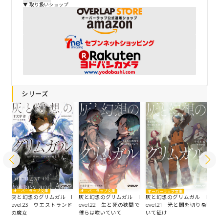
▼ 取り扱いショップ
シリーズ
オーバーラップ文庫
オーバーラップ文庫
オーバーラップ文庫
オ
 l
灰と幻想のグリムガル l
灰と幻想のグリムガル l
灰と幻想のグリムガル l
灰
まれ
evel.23 ウエストランド
evel.22 生と死の狭間で
evel.21 光と闇を切り裂
e
の魔女
僕らは咲いていて
いて征け
時