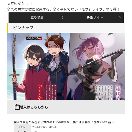
らかになり……？
全ての異常は彼に収束する、全く平凡でない「モブ」ライフ、第３弾！
立ち読み
特設サイト
コミックエッセイ
ピンナップ
閉じる
購入はこちらから
魔法や異能が存在する世界のモブのはずが、裏では黒幕扱いされていた話 3
ISBN
978-4-8240-1786-4