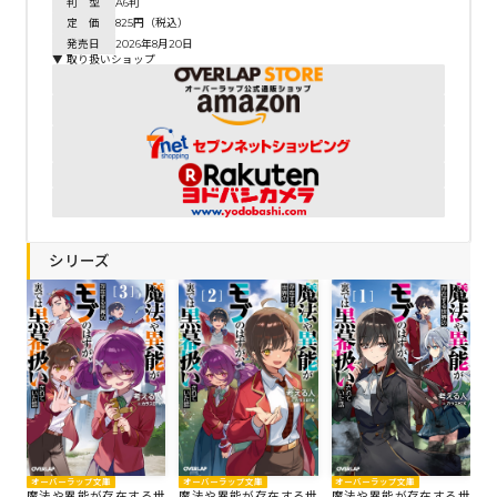
判 型
A6判
定 価
825円（税込）
発売日
2026年8月20日
▼ 取り扱いショップ
シリーズ
オーバーラップ文庫
オーバーラップ文庫
オーバーラップ文庫
魔法や異能が存在する世
魔法や異能が存在する世
魔法や異能が存在する世