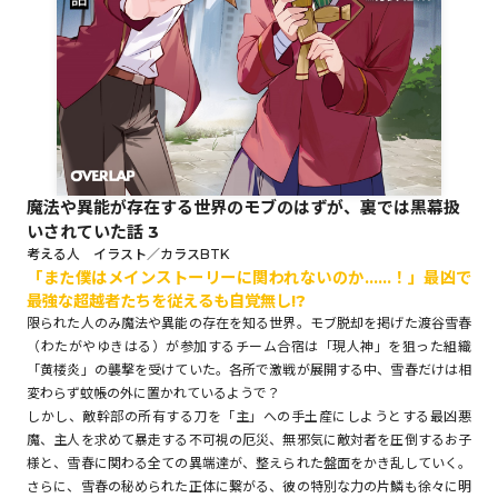
ロサージュノベルス
コミックガルド
魔法や異能が存在する世界のモブのはずが、裏では黒幕扱
いされていた話 3
コミッククリエ
考える人 イラスト／カラスBTK
「また僕はメインストーリーに関われないのか……！」最凶で
最強な超越者たちを従えるも自覚無し!?
限られた人のみ魔法や異能の存在を知る世界。モブ脱却を掲げた渡谷雪春
（わたがやゆきはる）が参加するチーム合宿は「現人神」を狙った組織
リキューレ
「黄楼炎」の襲撃を受けていた。各所で激戦が展開する中、雪春だけは相
変わらず蚊帳の外に置かれているようで？
しかし、敵幹部の所有する刀を「主」への手土産にしようとする最凶悪
魔、主人を求めて暴走する不可視の厄災、無邪気に敵対者を圧倒するお子
様と、雪春に関わる全ての異端達が、整えられた盤面をかき乱していく。
コミックパルフェ
さらに、雪春の秘められた正体に繋がる、彼の特別な力の片鱗も徐々に明