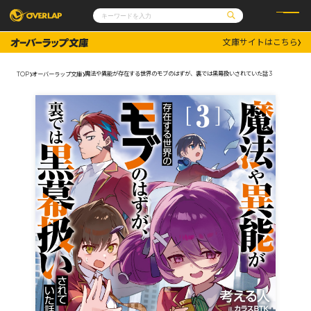
文庫サイトはこちら
コミック
ライトノベル
コミックガルド
文庫
魔法や異能が存在する世界のモブのはずが、裏では黒幕扱いされていた話 3
TOP
オーバーラップ文庫
コミッククリエ
ノベルス
LiQulle
ノベルスf
ラブパルフェ
ロサージュノベルス
その他
通販・NEWS
コミックエッセイ
OVERLAP STORE
ポケットモンスター
オーバーラップ広報室
アニメ
ゲーム
企業
会社概要
オーバーラップ文庫
採用情報
アクセス
オーバーラップホールディングス
お問い合わせはこちら
オーバーラップノベルス
オーバーラップノベルスf