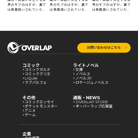
界のモブのはずが、裏で
界のモブのはずが、裏で
界のモブのはずが、裏で
は黒幕扱いされていた話
は黒幕扱いされていた話
は黒幕扱いされていた話
3
1
2
お問い合わせはこちら
コミック
ライトノベル
コミックガルド
文庫
コミッククリエ
ノベルス
LiQulle
ノベルスf
ラブパルフェ
ロサージュノベルス
その他
通販・NEWS
コミックエッセイ
OVERLAP STORE
ポケットモンスター
オーバーラップ広報室
アニメ
ゲーム
企業