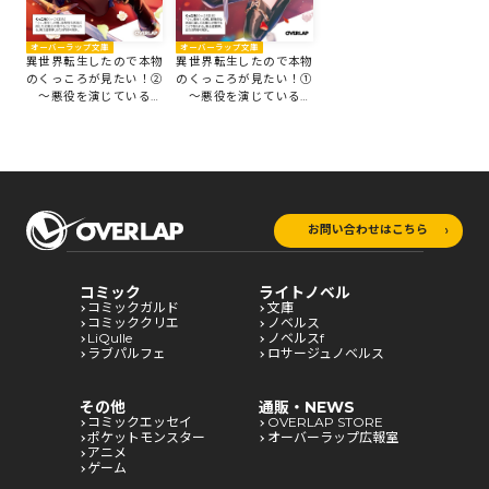
オーバーラップ文庫
オーバーラップ文庫
異世界転生したので本物
異世界転生したので本物
のくっころが見たい！②
のくっころが見たい！①
～悪役を演じているの
～悪役を演じているの
に、なぜか女騎士たちが
に、なぜか女騎士たちが
みんな俺に落ちていた～
みんな俺に落ちていた～
お問い合わせはこちら
コミック
ライトノベル
コミックガルド
文庫
コミッククリエ
ノベルス
LiQulle
ノベルスf
ラブパルフェ
ロサージュノベルス
その他
通販・NEWS
コミックエッセイ
OVERLAP STORE
ポケットモンスター
オーバーラップ広報室
アニメ
ゲーム