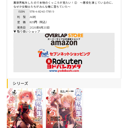
異世界転生したので本物のくっころが見たい！② ～悪役を演じているのに、
なぜか女騎士たちがみんな俺に落ちていた～
ISBN
978-4-8240-1781-9
判 型
A6判
定 価
825円（税込）
発売日
2026年8月20日
▼ 取り扱いショップ
シリーズ