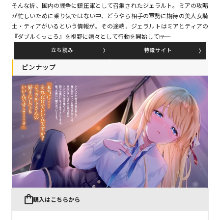
そんな折、国内の戦争に鎮圧軍として召集されたジェラルト。ミアの攻略
が忙しいために乗り気ではない中、どうやら相手の軍勢に期待の美人女騎
士・ティアがいるという情報が。その途端、ジェラルトはミアとティアの
コミックエッセイ
『ダブルくっころ』を視野に嬉々として行動を開始して――!?
閉じる
立ち読み
特設サイト
ピンナップ
購入はこちらから