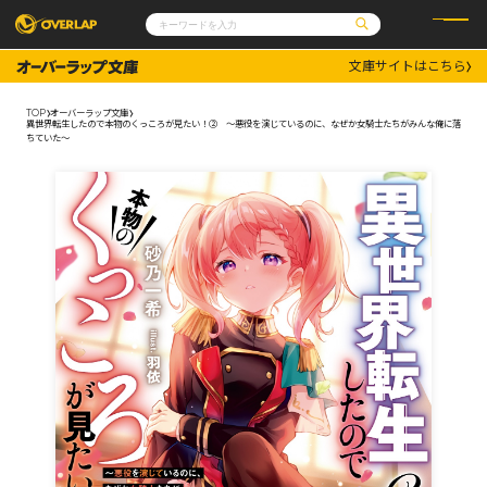
文庫サイトはこちら
コミック
ライトノベル
コミックガルド
文庫
TOP
オーバーラップ文庫
コミッククリエ
ノベルス
異世界転生したので本物のくっころが見たい！② ～悪役を演じているのに、なぜか女騎士たちがみんな俺に落
LiQulle
ノベルスf
ちていた～
ラブパルフェ
ロサージュノベルス
その他
通販・NEWS
コミックエッセイ
OVERLAP STORE
ポケットモンスター
オーバーラップ広報室
アニメ
ゲーム
企業
会社概要
オーバーラップ文庫
採用情報
アクセス
オーバーラップホールディングス
お問い合わせはこちら
オーバーラップノベルス
オーバーラップノベルスf