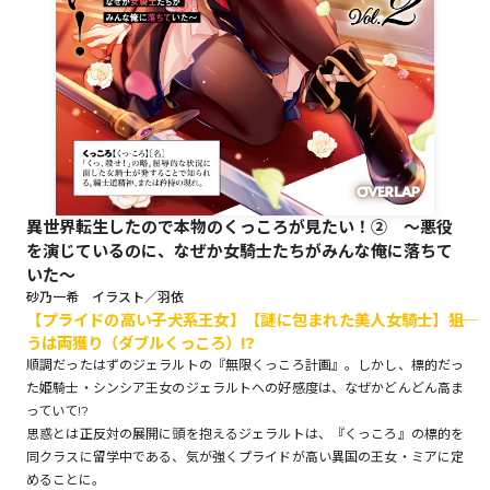
ロサージュノベルス
コミックガルド
異世界転生したので本物のくっころが見たい！② ～悪役
を演じているのに、なぜか女騎士たちがみんな俺に落ちて
コミッククリエ
いた～
砂乃一希 イラスト／羽依
【プライドの高い子犬系王女】【謎に包まれた美人女騎士】――狙
うは両獲り（ダブルくっころ）!?
リキューレ
順調だったはずのジェラルトの『無限くっころ計画』。しかし、標的だっ
た姫騎士・シンシア王女のジェラルトへの好感度は、なぜかどんどん高ま
っていて!?
思惑とは正反対の展開に頭を抱えるジェラルトは、『くっころ』の標的を
コミックパルフェ
同クラスに留学中である、気が強くプライドが高い異国の王女・ミアに定
めることに。