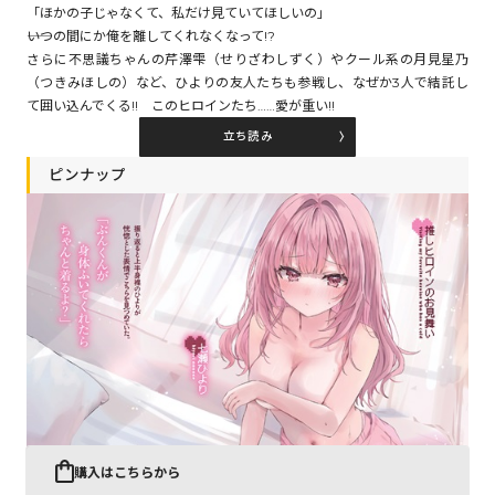
「ほかの子じゃなくて、私だけ見ていてほしいの」
――いつの間にか俺を離してくれなくなって!?
さらに不思議ちゃんの芹澤雫（せりざわしずく）やクール系の月見星乃
コミックエッセイ
（つきみほしの）など、ひよりの友人たちも参戦し、なぜか3人で結託し
て囲い込んでくる!! このヒロインたち……愛が重い!!
閉じる
立ち読み
ピンナップ
購入はこちらから