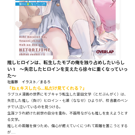
ロサージュノベルス
コミックガルド
推しヒロインは、転生したモブの俺を独り占めしたいらし
い 1 ～失恋したヒロインを支えたら徐々に重くなっていっ
コミッククリエ
た～
社畜豚 イラスト／まるろ
「ねぇキスしたら…私だけ見てくれる？」
ラブコメ漫画の世界にモブキャラ転生した富田文学（とだぶんがく）は、
リキューレ
失恋した推し（負け）ヒロイン・七瀬（ななせ）ひよりが、校舎裏のベン
チで1人泣いているのを見つける。
生涯フラれ続けた前世の自分を重ね、不器用ながらも推しを支えようとす
る文学。
コミックパルフェ
推しとの距離を保つため、傷心が癒えていくにつれて距離を置こうとする
が……