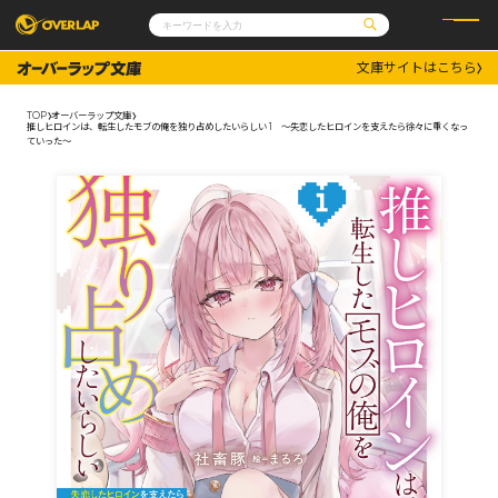
文庫サイトはこちら
コミック
ライトノベル
コミックガルド
文庫
TOP
オーバーラップ文庫
コミッククリエ
ノベルス
推しヒロインは、転生したモブの俺を独り占めしたいらしい 1 ～失恋したヒロインを支えたら徐々に重くなっ
LiQulle
ノベルスf
ていった～
ラブパルフェ
ロサージュノベルス
その他
通販・NEWS
コミックエッセイ
OVERLAP STORE
ポケットモンスター
オーバーラップ広報室
アニメ
ゲーム
企業
会社概要
オーバーラップ文庫
採用情報
アクセス
オーバーラップホールディングス
お問い合わせはこちら
オーバーラップノベルス
オーバーラップノベルスf