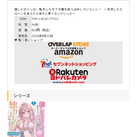
推しヒロインは、転生したモブの俺を独り占めしたいらしい 1 ～失恋したヒ
ロインを支えたら徐々に重くなっていった～
ISBN
978-4-8240-1779-6
判 型
A6判
定 価
825円（税込）
発売日
2026年8月20日
▼ 取り扱いショップ
シリーズ