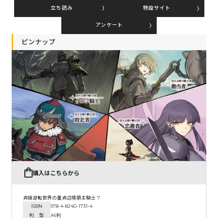
立ち読み
特設サイト
アンケート
コミックエッセイ
ピンナップ
閉じる
購入はこちらから
貞操逆転世界の童貞辺境領主騎士 7
ISBN
978-4-8240-1731-4
判 型
A6判