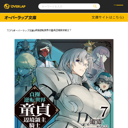
文庫サイトはこちら
コミック
ライトノベル
コミックガルド
文庫
貞操逆転世界の童貞辺境領主騎士 7
TOP
オーバーラップ文庫
コミッククリエ
ノベルス
LiQulle
ノベルスf
ラブパルフェ
ロサージュノベルス
その他
通販・NEWS
コミックエッセイ
OVERLAP STORE
ポケットモンスター
オーバーラップ広報室
アニメ
ゲーム
企業
会社概要
オーバーラップ文庫
採用情報
アクセス
オーバーラップホールディングス
お問い合わせはこちら
オーバーラップノベルス
オーバーラップノベルスf