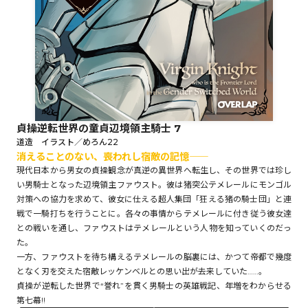
ロサージュノベルス
コミックガルド
貞操逆転世界の童貞辺境領主騎士 7
道造 イラスト／めろん22
消えることのない、喪われし宿敵の記憶――
コミッククリエ
現代日本から男女の貞操観念が真逆の異世界へ転生し、その世界では珍し
い男騎士となった辺境領主ファウスト。彼は猪突公テメレールにモンゴル
対策への協力を求めて、彼女に仕える超人集団「狂える猪の騎士団」と連
戦で一騎打ちを行うことに。各々の事情からテメレールに付き従う彼女達
リキューレ
との戦いを通し、ファウストはテメレールという人物を知っていくのだっ
た。
一方、ファウストを待ち構えるテメレールの脳裏には、かつて帝都で幾度
となく刃を交えた宿敵レッケンベルとの思い出が去来していた……。
貞操が逆転した世界で“誉れ”を貫く男騎士の英雄戦記、年増をわからせる
コミックパルフェ
第七幕!!