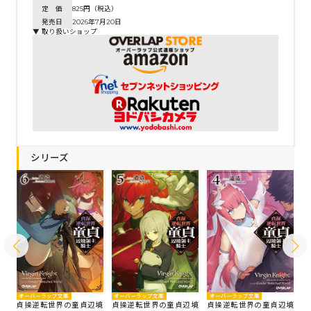
定 価
825円（税込）
発売日
2026年7月20日
▼ 取り扱いショップ
シリーズ
オーバーラップ文庫
オーバーラップ文庫
オーバーラップ文庫
オ
境
貞操逆転世界の童貞辺境
貞操逆転世界の童貞辺境
貞操逆転世界の童貞辺境
貞