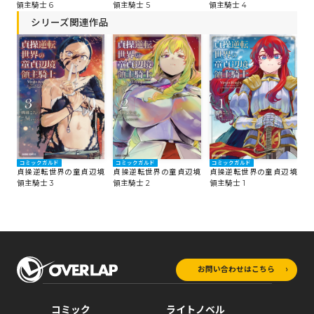
領主騎士 6
領主騎士 5
領主騎士 4
領
シリーズ関連作品
コミックガルド
コミックガルド
コミックガルド
貞操逆転世界の童貞辺境
貞操逆転世界の童貞辺境
貞操逆転世界の童貞辺境
領主騎士 3
領主騎士 2
領主騎士 1
お問い合わせはこちら
コミック
ライトノベル