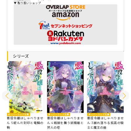
▼ 取り扱いショップ
シリーズ
オーバーラップ文庫
オーバーラップ文庫
オーバーラップ文庫
オ
せ
悪役令嬢はしゃべりませ
悪役令嬢はしゃべりませ
悪役令嬢はしゃべりませ
悪
偽り
ん 5.綻んだ封印と竜鱗の
ん 4.戦禍を舞う妖精姫と
ん 3.崩れ落ちる孤高の騎
ん
駒
狩人の塔
士と魔王の器
れ