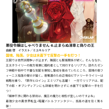
ロサージュノベルス
コミックガルド
悪役令嬢はしゃべりません 6.止まらぬ滑車と偽りの王
由畝 啓 イラスト／ミユキルリア
国境、陥落。少女は水面下で反撃の一手を打つ！
コミッククリエ
王国では依然派閥争いが止まず、隣国とも緊張関係が続く。そんななか、
王太子ライリーの南方視察に婚約者として同行するリリアナ。訪れたゼン
フ神殿や街中で不審な気配を察知し警戒を強めていたところ、国境の砦フ
ィーニス陥落の報せが届く。砦奪還のため辺境伯ビヴァリーやライリーは
リキューレ
戦略を練り、『原作ヒロイン』エミリアも活躍！ 一方でリリアナは、配
下の影・オブシディアンにも詳細を明かさずに水面下で反撃の一手を打
つ！
「精神干渉に関わる禁術は、魔王の魔力と相性が宜しいのですよね」
最強少女の異世界転生×暗躍バトルファンタジー、孤高の道を往く第６
コミックパルフェ
弾！