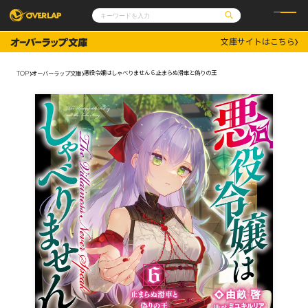
文庫サイトはこちら
コミック
ライトノベル
コミックガルド
文庫
悪役令嬢はしゃべりません 6.止まらぬ滑車と偽りの王
TOP
オーバーラップ文庫
コミッククリエ
ノベルス
LiQulle
ノベルスf
ラブパルフェ
ロサージュノベルス
その他
通販・NEWS
コミックエッセイ
OVERLAP STORE
ポケットモンスター
オーバーラップ広報室
アニメ
ゲーム
企業
会社概要
オーバーラップ文庫
採用情報
アクセス
オーバーラップホールディングス
お問い合わせはこちら
オーバーラップノベルス
オーバーラップノベルスf