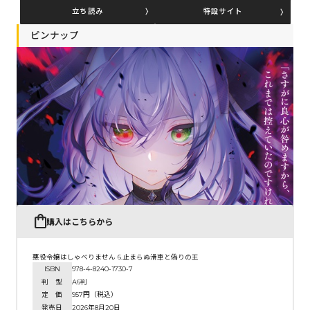
立ち読み
特設サイト
ピンナップ
コミックエッセイ
閉じる
購入はこちらから
悪役令嬢はしゃべりません 6.止まらぬ滑車と偽りの王
ISBN
978-4-8240-1730-7
判 型
A6判
定 価
957円（税込）
発売日
2026年8月20日