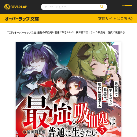
文庫サイトはこちら
コミック
ライトノベル
コミックガルド
文庫
最強の吸血鬼は普通に生きたい 3 異世界で王となった吸血鬼、現代に帰還する
TOP
オーバーラップ文庫
コミッククリエ
ノベルス
LiQulle
ノベルスf
ラブパルフェ
ロサージュノベルス
その他
通販・NEWS
コミックエッセイ
OVERLAP STORE
ポケットモンスター
オーバーラップ広報室
アニメ
ゲーム
企業
会社概要
オーバーラップ文庫
採用情報
アクセス
オーバーラップホールディングス
お問い合わせはこちら
オーバーラップノベルス
オーバーラップノベルスf