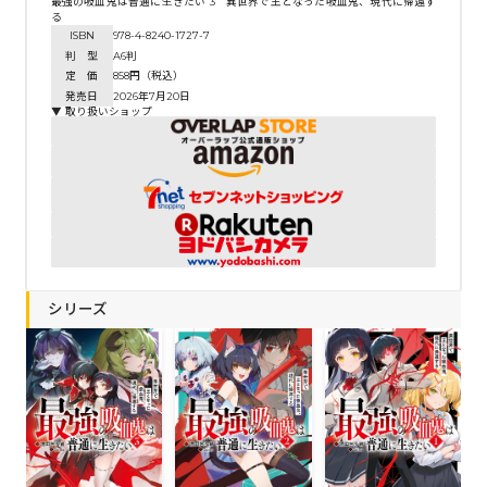
最強の吸血鬼は普通に生きたい 3 異世界で王となった吸血鬼、現代に帰還す
る
ISBN
978-4-8240-1727-7
判 型
A6判
定 価
858円（税込）
発売日
2026年7月20日
▼ 取り扱いショップ
シリーズ