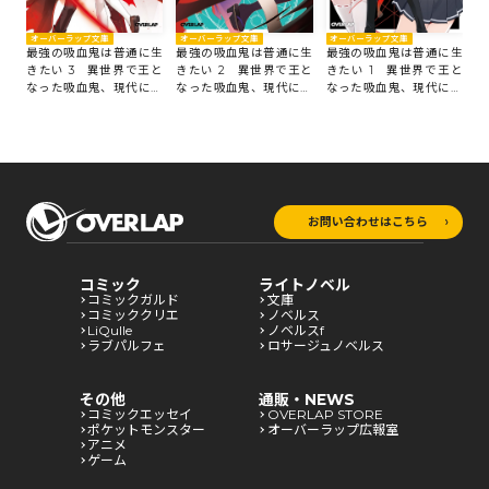
オーバーラップ文庫
オーバーラップ文庫
オーバーラップ文庫
最強の吸血鬼は普通に生
最強の吸血鬼は普通に生
最強の吸血鬼は普通に生
きたい 3 異世界で王と
きたい 2 異世界で王と
きたい 1 異世界で王と
なった吸血鬼、現代に帰
なった吸血鬼、現代に帰
なった吸血鬼、現代に帰
還する
還する
還する
お問い合わせはこちら
コミック
ライトノベル
コミックガルド
文庫
コミッククリエ
ノベルス
LiQulle
ノベルスf
ラブパルフェ
ロサージュノベルス
その他
通販・NEWS
コミックエッセイ
OVERLAP STORE
ポケットモンスター
オーバーラップ広報室
アニメ
ゲーム