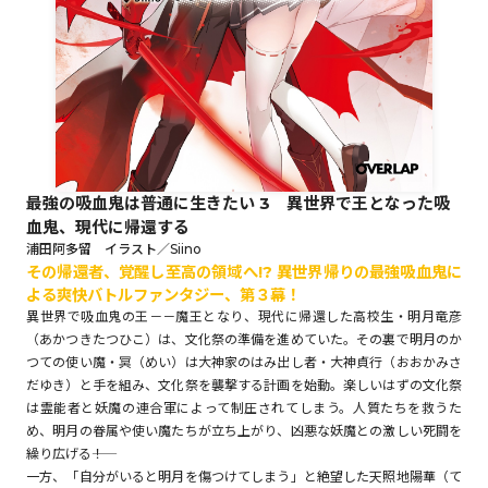
ロサージュノベルス
コミックガルド
最強の吸血鬼は普通に生きたい 3 異世界で王となった吸
血鬼、現代に帰還する
コミッククリエ
浦田阿多留 イラスト／Siino
その帰還者、覚醒し至高の領域へ!? 異世界帰りの最強吸血鬼に
よる爽快バトルファンタジー、第３幕！
異世界で吸血鬼の王－－魔王となり、現代に帰還した高校生・明月竜彦
（あかつきたつひこ）は、文化祭の準備を進めていた。その裏で明月のか
リキューレ
つての使い魔・冥（めい）は大神家のはみ出し者・大神貞行（おおかみさ
だゆき）と手を組み、文化祭を襲撃する計画を始動。楽しいはずの文化祭
は霊能者と妖魔の連合軍によって制圧されてしまう。人質たちを救うた
め、明月の眷属や使い魔たちが立ち上がり、凶悪な妖魔との激しい死闘を
繰り広げる――！
コミックパルフェ
一方、「自分がいると明月を傷つけてしまう」と絶望した天照地陽華（て