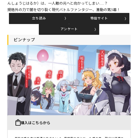
んしょうじはるか）は、一人敵の元へと向かってしまい……？
規格外の力で闇を切り裂く現代バトルファンタジー、激動の第3幕！
立ち読み
特設サイト
コミックエッセイ
アンケート
閉じる
ピンナップ
購入はこちらから