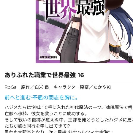
リキューレ
コミックパルフェ
コミックエッセイ
閉じる
ありふれた職業で世界最強 16
RoGa 原作／白米 良 キャラクター原案／たかやKi
前へと進む―― 不屈の闘志を胸に。
ハジメたちは“神山”で手に入れた神代魔法の一つ、魂魄魔法で
亡骸へ移植、彼女を救うことに成功する。
そして戦いの傷跡が癒えぬ中、王都を発とうとしたハジメに更
たちが旅の同行を申し出てきて――!?
思わぬ大所帯となり、次に目指すは“ハルツィナ樹海”！