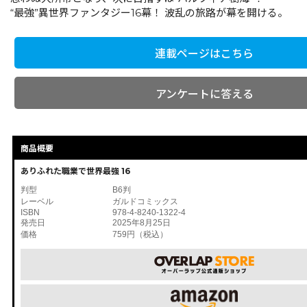
“最強”異世界ファンタジー16幕！ 波乱の旅路が幕を開ける。
連載ページはこちら
アンケートに答える
商品概要
ありふれた職業で世界最強 16
判型
B6判
レーベル
ガルドコミックス
ISBN
978-4-8240-1322-4
発売日
2025年8月25日
価格
759円（税込）