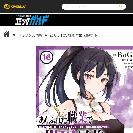
コミック
ライトノベル
コミックガルド
文庫
コミッククリエ
ノベルス
コミックス情報
ありふれた職業で世界最強 16
LiQulle
ノベルスf
ラブパルフェ
ロサージュノベルス
その他
通販・NEWS
コミックエッセイ
OVERLAP STORE
ポケットモンスター
オーバーラップ広報室
アニメ
ゲーム
企業
会社概要
オーバーラップ文庫
オーバーラップノベルス
採用情報
アクセス
オーバーラップホールディングス
お問い合わ
オーバーラップノベルスf
ロサージュノベルス
コミックガルド
コミッククリエ