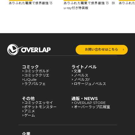
ありふれた職業で世界最強 13
ありふれた職業で世界最強 13 Bl
ありふれた
u-ray付き特装版
お問い合わせはこちら
コミック
ライトノベル
コミックガルド
文庫
コミッククリエ
ノベルス
LiQulle
ノベルスf
ラブパルフェ
ロサージュノベルス
その他
通販・NEWS
コミックエッセイ
OVERLAP STORE
ポケットモンスター
オーバーラップ広報室
アニメ
ゲーム
企業