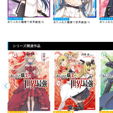
コミックガルド
コミックガル
コミックガルド
ありふれた職業で世界最強 16
ありふれた
ありふれた職業で世界最強 15
シリーズ関連作品
オーバーラップ文庫
オーバーラップ文庫
オーバーラッ