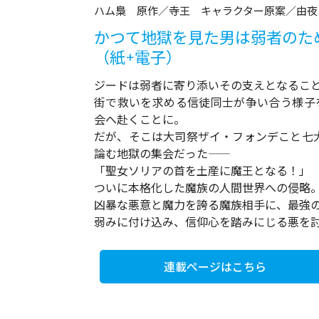
ハム梟 原作／寺王 キャラクター原案／由夜
かつて地獄を見た男は弱者のため
（紙+電子）
ジードは弱者に寄り添いその支えとなるこ
街で救いを求める信徒同士が争い合う様子
会へ赴くことに。
だが、そこは大司祭ザイ・フォンデこと七
論む地獄の集会だった――
「聖女ソリアの首を土産に魔王となる！」
ついに本格化した魔族の人間世界への侵略
凶暴な悪意と魔力を誇る魔族相手に、最強の元
弱みに付け込み、信仰心を踏みにじる悪を
連載ページはこちら