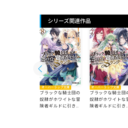
シリーズ関連作品
バーラップ文庫
オーバーラップ文庫
オーバーラップ文庫
ックな騎士団の
ブラックな騎士団の
ブラックな騎士団
がホワイトな冒
奴隷がホワイトな冒
奴隷がホワイトな
ギルドに引き抜
険者ギルドに引き抜
険者ギルドに引き
てSランクにな
かれてSランクにな
かれてSランクに
した 9
りました 8
りました 7