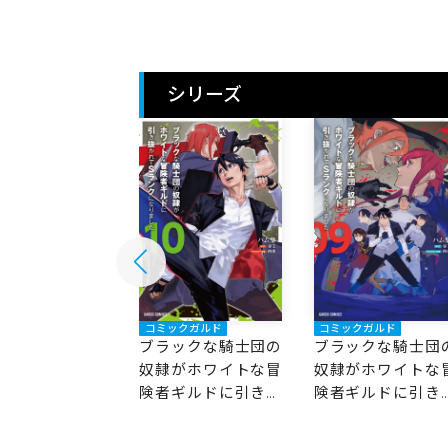
シリーズ
ックガルド
コミックガルド
コミックガルド
ックな騎士団の
ブラックな騎士団の
ブラックな騎士団
がホワイトな冒
奴隷がホワイトな冒
奴隷がホワイトな
ギルドに引き抜
険者ギルドに引き抜
険者ギルドに引き
てSランクにな
かれてSランクにな
かれてSランクに
た 11
りました 10
りました 9