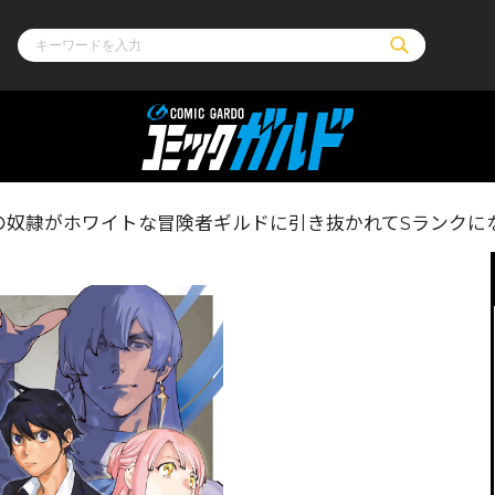
ル
その他
通販・NEW
奴隷がホワイトな冒険者ギルドに引き抜かれてSランクにな
コミックエッセイ
OVERLAP STOR
ポケットモンスター
オーバーラップ広
アニメ
ス
ゲーム
ーラップノベルス
オーバーラップノベルスf
ロサージュノ
リキューレ
コミックパルフェ