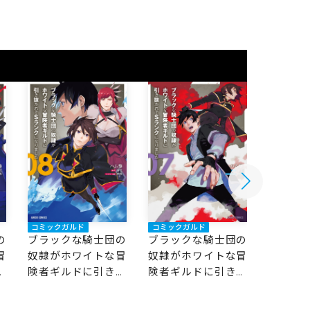
コミックガルド
コミックガルド
コミック
の
ブラックな騎士団の
ブラックな騎士団の
ブラッ
冒
奴隷がホワイトな冒
奴隷がホワイトな冒
奴隷が
抜
険者ギルドに引き抜
険者ギルドに引き抜
険者ギ
な
かれてSランクにな
かれてSランクにな
かれて
りました 8
りました 7
りました