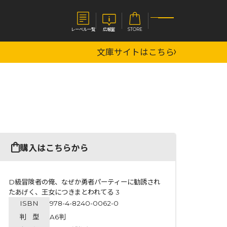
レーベル一覧
広報室
STORE
文庫サイトはこちら
S
企業
E
会社概要
報室
採用情報
アクセス
オーバーラップホールディングス
ベルス
コミックガルド
購入はこちらから
お問い合わせはこちら
D級冒険者の俺、なぜか勇者パーティーに勧誘され
たあげく、王女につきまとわれてる 3
ISBN
978-4-8240-0062-0
コミックエッセイ
判 型
A6判