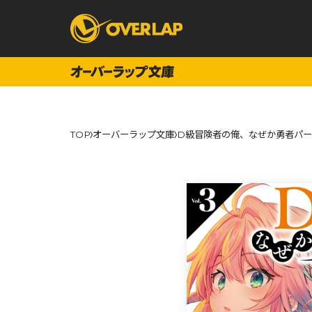
コミック
ライトノベ
TOP
オーバーラップ文庫
D級冒険者の俺、なぜか勇者パー
コミックガルド
文庫
コミッククリエ
ノベルス
LiQulle
ノベルスf
ラブパルフェ
ロサージュノベル
オーバーラップ文庫
オーバ
コミッククリエ