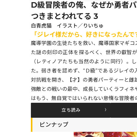
D級冒険者の俺、なぜか勇者
つきまとわれてる 3
白青虎猫 イラスト／りいちゅ
「ジレイ様だから、好きになったんで
魔導学園の生徒たちを救い、魔導国家マギコ
た謎の刻印の正体を探るべく、世界の叡智が
（レティノアたちも当然のように同行）。
た。弱き者を認めず、“Ｄ級”であるジレイ
対抗戦を開き、【才】の勇者パーティーと
強敵との戦いの最中、成長していくラフィネ
はもう、無自覚ではいられない――怠惰な冒険
立ち読み
ピンナップ