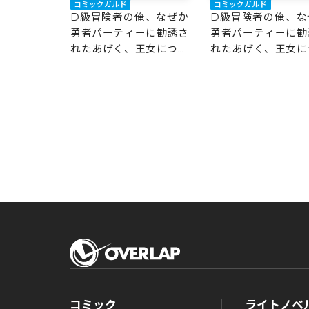
コミックガルド
コミックガルド
俺、なぜか
D級冒険者の俺、なぜか
D級冒険者の俺、な
ーに勧誘さ
勇者パーティーに勧誘さ
勇者パーティーに勧
王女につき
れたあげく、王女につき
れたあげく、王女に
8
まとわれてる 7
まとわれてる 6
コミック
ライトノベ