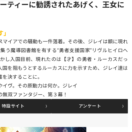
パーティーに勧誘されたあげく、王女に
す」
スマイアでの騒動も一件落着。その後、ジレイは額に現れ
集う魔導図書館を有する“勇者支援国家”リヴルヒイロへ
しかし入国目前、現れたのは【才】の勇者・ルーカスだっ
の入国を阻もうとするルーカスに力を示すため、ジレイ達は
雌雄を決することに。
やイヴ。その原動力は何か。ジレイ
者の無双ファンタジー、第３幕！
特設サイト
アンケート