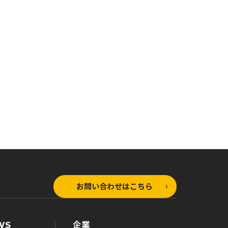
コミックガルド
コミックガルド
コ
D級冒険者の俺、なぜか
D級冒険者の俺、なぜか
D
勇者パーティーに勧誘さ
勇者パーティーに勧誘さ
勇
れたあげく、王女につき
れたあげく、王女につき
れ
まとわれてる 3
まとわれてる 2
ま
お問い合わせはこちら
WS
企業