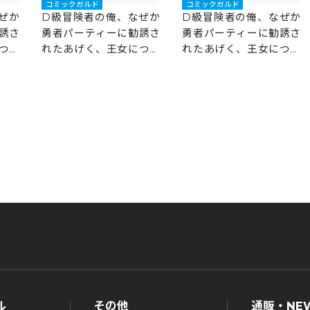
コミックガルド
コミックガルド
ぜか
D級冒険者の俺、なぜか
D級冒険者の俺、なぜか
誘さ
勇者パーティーに勧誘さ
勇者パーティーに勧誘さ
つき
れたあげく、王女につき
れたあげく、王女につき
まとわれてる 5
まとわれてる 4
ル
その他
通販・NE