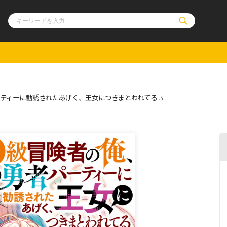
ル
その他
通販・NEW
ティーに勧誘されたあげく、王女につきまとわれてる 3
コミックエッセイ
OVERLAP STOR
ポケットモンスター
オーバーラップ広
アニメ
ス
ゲーム
ーラップノベルス
オーバーラップノベルスf
ロサージュノ
リキューレ
コミックパルフェ