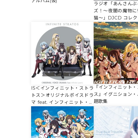
アルバム(仮)
ラジオ「あんさんぶ
ズ！～夜闇の魔物に
猫～」DJCD コレク
ol.3【通常盤】
『インフィニット・
IS＜インフィニット・ストラ
ス』イグニション・
トス＞オリジナルボイスドラ
題歌集
マ feat. インフィニット・ラ
バーズ