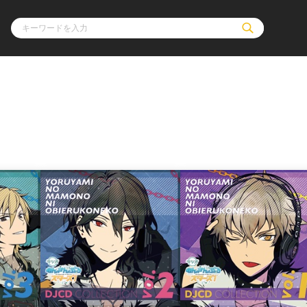
ル
その他
通販・NEW
コミックエッセイ
OVERLAP STOR
ポケットモンスター
オーバーラップ広
アニメ
ス
ゲーム
ーラップノベルス
オーバーラップノベルスf
ロサージュノ
リキューレ
コミックパルフェ