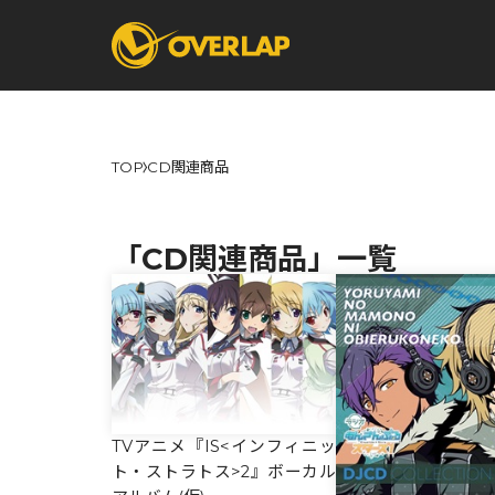
TOP
CD関連商品
コミック
ライトノベ
コミックガルド
文庫
「CD関連商品」一覧
コミッククリエ
ノベルス
LiQulle
ノベルスf
ラブパルフェ
ロサージュノベル
オーバーラップ文庫
オーバ
TVアニメ『IS<インフィニッ
コミッククリエ
ト・ストラトス>2』ボーカル