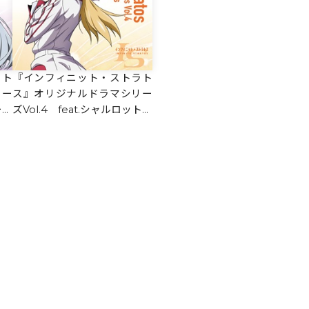
ラト
『インフィニット・ストラト
リー
ス』オリジナルドラマシリー
ーデ
ズVol.4 feat.シャルロット・
デュノア