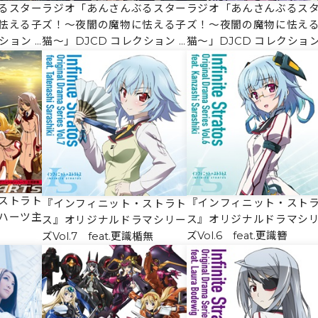
閉じる
るスター
ラジオ「あんさんぶるスター
ラジオ「あんさんぶるス
怯える子
ズ！～夜闇の魔物に怯える子
ズ！～夜闇の魔物に怯え
ション V
猫～」DJCD コレクション V
猫～」DJCD コレクション 
ol.2【通常盤】
ol.1【通常盤】
ストラト
『インフィニット・スト
『インフィニット・ストラト
ハーツ主
ス』オリジナルドラマシ
ス』オリジナルドラマシリー
ズVol.6 feat.更識簪
ズVol.7 feat.更識楯無