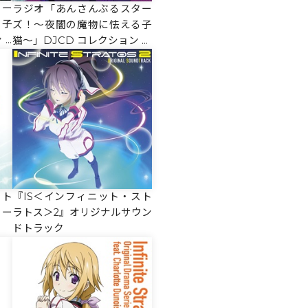
ター
ラジオ「あんさんぶるスター
る子
ズ！～夜闇の魔物に怯える子
V
猫～」DJCD コレクション Tr
ial Version
ラト
『IS＜インフィニット・スト
リー
ラトス＞2』オリジナルサウン
ドトラック