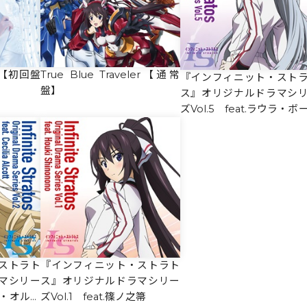
ler【初回盤
True Blue Traveler【通常
『インフィニット・スト
盤】
ス』オリジナルドラマシ
ズVol.5 feat.ラウラ・ボ
ヴィッヒ
ストラト
『インフィニット・ストラト
マシリー
ス』オリジナルドラマシリー
リア・オルコ
ズVol.1 feat.篠ノ之箒