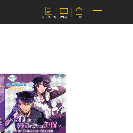
レーベル一覧
広報室
STORE
S
企業
E
会社概要
報室
採用情報
アクセス
オーバーラップホールディングス
ベルス
コミックガルド
お問い合わせはこちら
コミックエッセイ