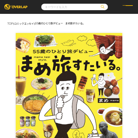
55歳のひとり旅デビュー まめ旅すたいる。
TOP
コミックエッセイ
コミック
ライトノベル
コミックガルド
文庫
コミッククリエ
ノベルス
LiQulle
ノベルスf
ラブパルフェ
ロサージュノベルス
その他
通販・NEWS
コミックエッセイ
OVERLAP STORE
ポケットモンスター
オーバーラップ広報室
アニメ
ゲーム
企業
会社概要
オーバーラップ文庫
採用情報
アクセス
オーバーラップホールディングス
お問い合わせはこちら
オーバーラップノベルス
オーバーラップノベルスf