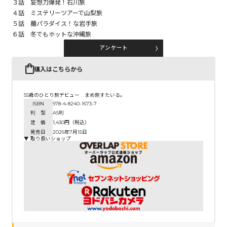
３話 妄想力爆発！石川旅
４話 ミステリーツアーで山梨旅
５話 麺パラダイス！な岩手旅
コミックエッセイ
６話 冬でもホットな沖縄旅
アンケート
閉じる
購入はこちらから
55歳のひとり旅デビュー まめ旅すたいる。
ISBN
978-4-8240-1673-7
判 型
A5判
定 価
1,430円（税込）
発売日
2026年7月15日
▼ 取り扱いショップ