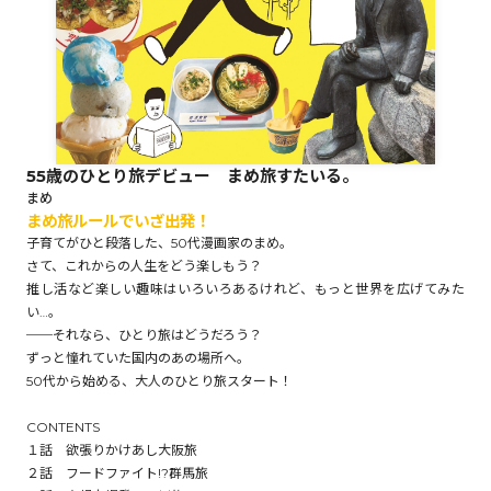
ロサージュノベルス
コミックガルド
55歳のひとり旅デビュー まめ旅すたいる。
まめ
まめ旅ルールでいざ出発！
子育てがひと段落した、50代漫画家のまめ。
コミッククリエ
さて、これからの人生をどう楽しもう？
推し活など楽しい趣味はいろいろあるけれど、もっと世界を広げてみた
い…。
──それなら、ひとり旅はどうだろう？
リキューレ
ずっと憧れていた国内のあの場所へ。
50代から始める、大人のひとり旅スタート！
CONTENTS
１話 欲張りかけあし大阪旅
コミックパルフェ
２話 フードファイト!?群馬旅