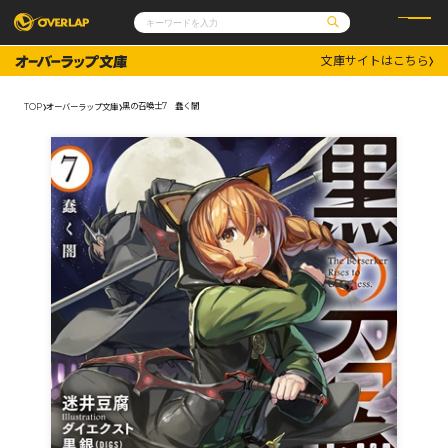
文庫サイトはこちら
コミック
ライトノベル
コミックガルド
文庫
黒の召喚士7 蠢く闇
TOP
オーバーラップ文庫
コミッククリエ
ノベルス
LiQulle
ノベルスf
ラブパルフェ
ロサージュノベルス
その他
通販・NEWS
コミックエッセイ
OVERLAP STORE
ポケットモンスター
オーバーラップ広報室
アニメ
ゲーム
企業
会社概要
オーバーラップ文庫
採用情報
アクセス
オーバーラップホールディングス
お問い合わせはこちら
オーバーラップノベルス
オーバーラップノベルスf