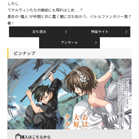
しかし
てケルヴィンたちの眼前にも現れはじめ……？
黒衣の“魔人”が仲間と共に蠢く闇に立ち向かう、バトルファンタジー第７
コミックエッセイ
幕！
立ち読み
特設サイト
閉じる
アンケート
ピンナップ
購入はこちらから