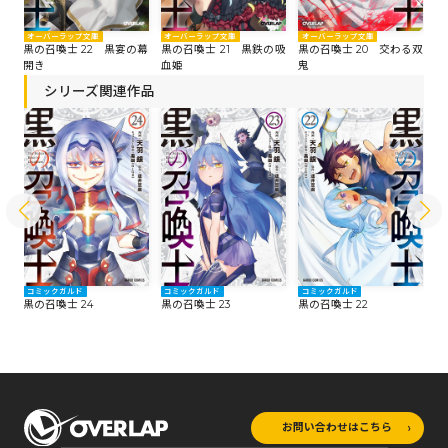
オーバーラップ文庫
オーバーラップ文庫
オーバーラップ文庫
オ
たる
黒の召喚士 22 黒宴の幕
黒の召喚士 21 黒鉄の吸
黒の召喚士 20 交わる双
黒
開き
血姫
鬼
シリーズ関連作品
コミックガルド
コミックガルド
コミックガルド
コ
黒の召喚士 24
黒の召喚士 23
黒の召喚士 22
黒
お問い合わせはこちら