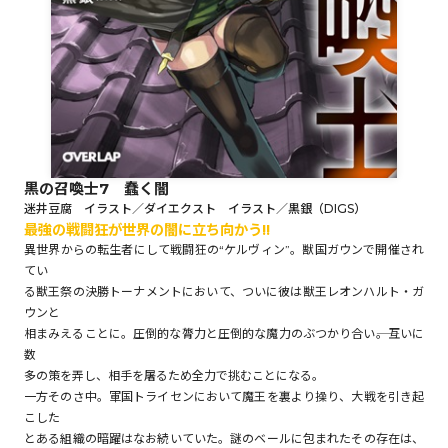
ロサージュノベルス
コミックガルド
黒の召喚士7 蠢く闇
迷井豆腐 イラスト／ダイエクスト イラスト／黒銀（DIGS）
コミッククリエ
最強の戦闘狂が世界の闇に立ち向かう!!
異世界からの転生者にして戦闘狂の“ケルヴィン”。獣国ガウンで開催され
てい
る獣王祭の決勝トーナメントにおいて、ついに彼は獣王レオンハルト・ガ
ウンと
リキューレ
相まみえることに。圧倒的な膂力と圧倒的な魔力のぶつかり合い――。互いに
数
多の策を弄し、相手を屠るため全力で挑むことになる。
一方そのさ中。軍国トライセンにおいて魔王を裏より操り、大戦を引き起
コミックパルフェ
こした
とある組織の暗躍はなお続いていた。謎のベールに包まれたその存在は、