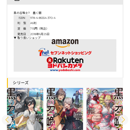
黒の召喚士7 蠢く闇
ISBN
978-4-86554-370-4
判 型
A6判
定 価
715円（税込）
発売日
2018年6月25日
▼ 取り扱いショップ
シリーズ