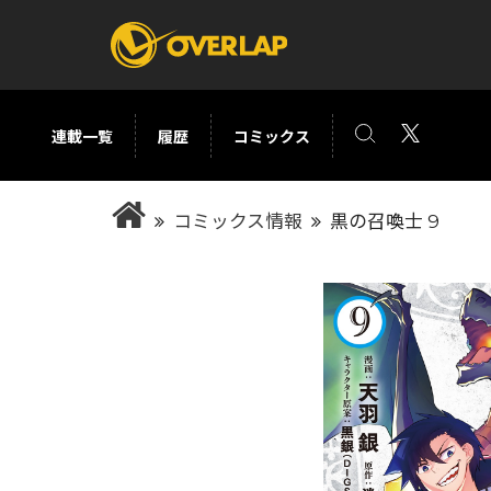
連載一覧
履歴
コミックス
コミック
ライトノベ
コミックス情報
黒の召喚士 9
コミックガルド
文庫
コミッククリエ
ノベルス
LiQulle
ノベルスf
ラブパルフェ
ロサージュノベル
オーバーラップ文庫
オーバ
コミッククリエ