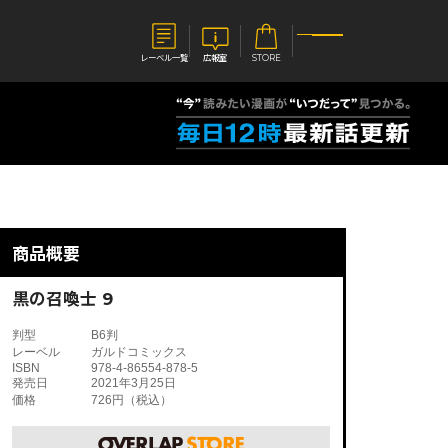
レーベル一覧
広報室
STORE
S
企業
E
会社概要
報室
採用情報
アクセス
商品概要
オーバーラップホールディングス
ベルス
コミックガルド
お問い合わせはこちら
黒の召喚士 9
判型
B6判
レーベル
ガルドコミックス
ISBN
978-4-86554-878-5
発売日
2021年3月25日
価格
726円（税込）
コミックエッセイ