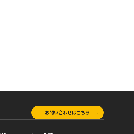
オーバーラップ文庫
ラップ文庫
オーバーラップ文庫
黒の召喚士 16 迷宮
士 18 歪な
黒の召喚士 17 学園
国の冒険者
戦線
お問い合わせはこちら