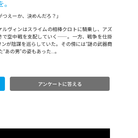
を。
がつえーか、決めんだろ？」
ケルヴィンはスライムの相棒クロトに騎乗し、アズ
さで空中戦を支配していく――。一方、戦争を仕掛
タンが陰謀を巡らしていた。その傍には“謎の武器商
“あの男”の姿もあった…。
アンケートに答える