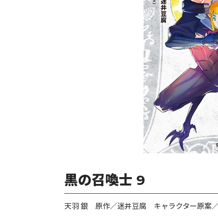
黒の召喚士 9
天羽 銀 原作／迷井豆腐 キャラクター原案／