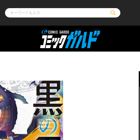
ル
その他
通販・NEW
コミックエッセイ
OVERLAP STOR
ポケットモンスター
オーバーラップ広
アニメ
ス
ゲーム
ーラップノベルス
オーバーラップノベルスf
ロサージュノ
リキューレ
コミックパルフェ