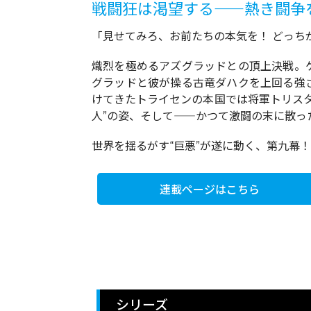
戦闘狂は渇望する――熱き闘争
「見せてみろ、お前たちの本気を！ どっち
熾烈を極めるアズグラッドとの頂上決戦。
グラッドと彼が操る古竜ダハクを上回る強
けてきたトライセンの本国では将軍トリス
人”の姿、そして――かつて激闘の末に散った
世界を揺るがす“巨悪”が遂に動く、第九幕！
連載ページはこちら
シリーズ