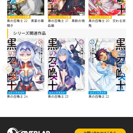
オーバーラップ文庫
オーバーラップ文庫
オーバーラップ文庫
オ
たる
黒の召喚士 22 黒宴の幕
黒の召喚士 21 黒鉄の吸
黒の召喚士 20 交わる双
黒
開き
血姫
鬼
シリーズ関連作品
コミックガルド
コミックガルド
コミックガルド
コ
黒の召喚士 24
黒の召喚士 23
黒の召喚士 22
黒