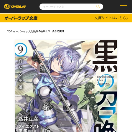
文庫サイトはこちら
コミック
ライトノベル
コミックガルド
文庫
黒の召喚士 9 真なる英雄
TOP
オーバーラップ文庫
コミッククリエ
ノベルス
LiQulle
ノベルスf
ラブパルフェ
ロサージュノベルス
その他
通販・NEWS
コミックエッセイ
OVERLAP STORE
ポケットモンスター
オーバーラップ広報室
アニメ
ゲーム
企業
会社概要
オーバーラップ文庫
採用情報
アクセス
オーバーラップホールディングス
お問い合わせはこちら
オーバーラップノベルス
オーバーラップノベルスf