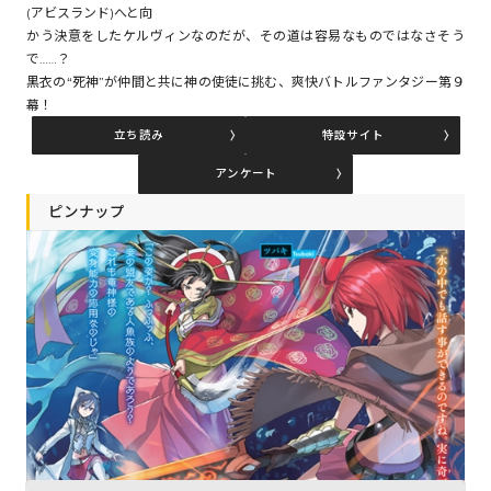
(アビスランド)へと向
かう決意をしたケルヴィンなのだが、その道は容易なものではなさそう
で……？
コミックエッセイ
黒衣の“死神”が仲間と共に神の使徒に挑む、爽快バトルファンタジー第９
幕！
閉じる
立ち読み
特設サイト
アンケート
ピンナップ