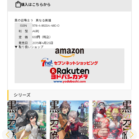
購入はこちらから
黒の召喚士 9 真なる英雄
ISBN
978-4-86554-480-0
判 型
A6判
定 価
693円（税込）
発売日
2019年4月25日
▼ 取り扱いショップ
シリーズ