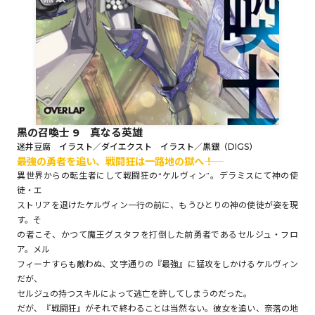
ロサージュノベルス
コミックガルド
黒の召喚士 9 真なる英雄
迷井豆腐 イラスト／ダイエクスト イラスト／黒銀（DIGS）
コミッククリエ
最強の勇者を追い、戦闘狂は一路地の獄へ――！
異世界からの転生者にして戦闘狂の“ケルヴィン”。デラミスにて神の使
徒・エ
ストリアを退けたケルヴィン一行の前に、もうひとりの神の使徒が姿を現
す。そ
リキューレ
の者こそ、かつて魔王グスタフを打倒した前勇者であるセルジュ・フロ
ア。メル
フィーナすらも敵わぬ、文字通りの『最強』に猛攻をしかけるケルヴィン
だが、
コミックパルフェ
セルジュの持つスキルによって逃亡を許してしまうのだった。
だが、『戦闘狂』がそれで終わることは当然ない。彼女を追い、奈落の地