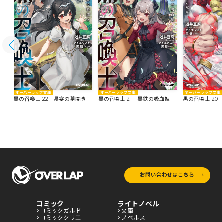
オーバーラップ文庫
オーバーラップ文庫
オーバーラップ文庫
黒の召喚士 22 黒宴の幕開き
黒の召喚士 21 黒鉄の吸血姫
黒の召喚士 20
お問い合わせはこちら
コミック
ライトノベル
コミックガルド
文庫
コミッククリエ
ノベルス