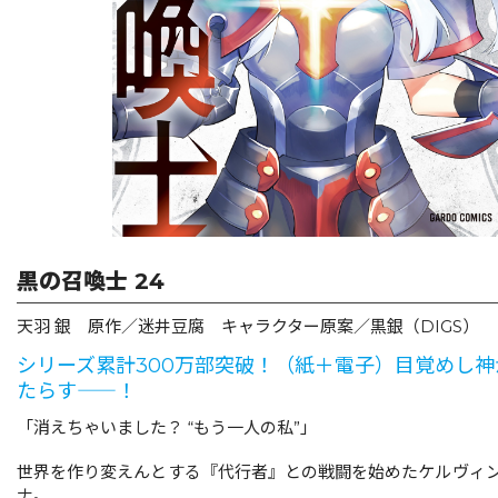
リキューレ
コミックパルフェ
コミックエッセイ
閉じる
黒の召喚士 24
天羽 銀 原作／迷井豆腐 キャラクター原案／黒銀（DIGS）
シリーズ累計300万部突破！（紙＋電子）目覚めし
たらす――！
「消えちゃいました？ “もう一人の私”」
世界を作り変えんとする『代行者』との戦闘を始めたケルヴィ
ナ。