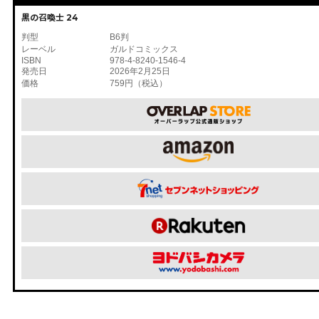
黒の召喚士 24
判型
B6判
レーベル
ガルドコミックス
ISBN
978-4-8240-1546-4
発売日
2026年2月25日
価格
759円（税込）