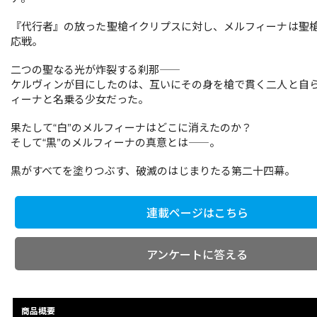
『代行者』の放った聖槍イクリプスに対し、メルフィーナは聖
応戦。
二つの聖なる光が炸裂する刹那――
ケルヴィンが目にしたのは、互いにその身を槍で貫く二人と自
ィーナと名乗る少女だった。
果たして“白”のメルフィーナはどこに消えたのか？
そして“黒”のメルフィーナの真意とは――。
黒がすべてを塗りつぶす、破滅のはじまりたる第二十四幕。
連載ページはこちら
アンケートに答える
商品概要