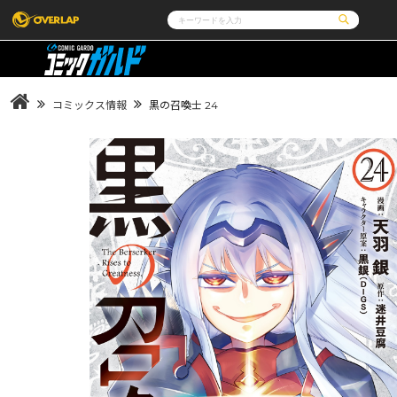
コミック
ライトノベル
コミックガルド
文庫
コミッククリエ
ノベルス
コミックス情報
黒の召喚士 24
LiQulle
ノベルスf
ラブパルフェ
ロサージュノベルス
その他
通販・NEWS
コミックエッセイ
OVERLAP STORE
ポケットモンスター
オーバーラップ広報室
アニメ
ゲーム
企業
会社概要
オーバーラップ文庫
オーバーラップノベルス
採用情報
アクセス
オーバーラップホールディングス
お問い合わせはこ
オーバーラップノベルスf
ロサージュノベルス
コミックガルド
コミッククリエ