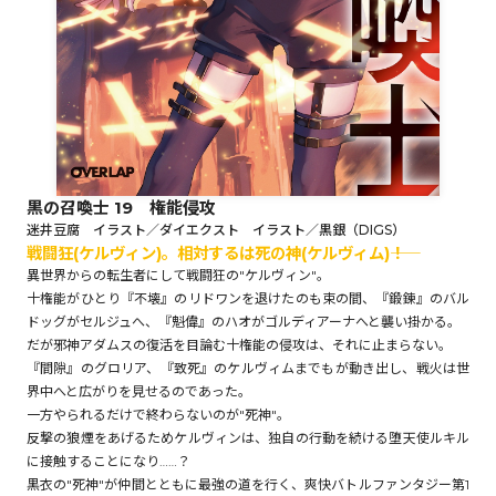
ロサージュノベルス
コミックガルド
黒の召喚士 19 権能侵攻
迷井豆腐 イラスト／ダイエクスト イラスト／黒銀（DIGS）
戦闘狂(ケルヴィン)。相対するは死の神(ケルヴィム)――！
コミッククリエ
異世界からの転生者にして戦闘狂の"ケルヴィン"。
十権能がひとり『不壊』のリドワンを退けたのも束の間、『鍛錬』のバル
ドッグがセルジュへ、『魁偉』のハオがゴルディアーナへと襲い掛かる。
だが邪神アダムスの復活を目論む十権能の侵攻は、それに止まらない。
リキューレ
『間隙』のグロリア、『致死』のケルヴィムまでもが動き出し、戦火は世
界中へと広がりを見せるのであった。
一方やられるだけで終わらないのが"死神"。
反撃の狼煙をあげるためケルヴィンは、独自の行動を続ける堕天使ルキル
に接触することになり……？
コミックパルフェ
黒衣の"死神"が仲間とともに最強の道を行く、爽快バトルファンタジー第1