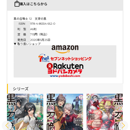
購入はこちらから
黒の召喚士 12 天穿の黒
ISBN
978-4-86554-662-0
判 型
A6判
定 価
715円（税込）
発売日
2020年5月25日
▼ 取り扱いショップ
シリーズ