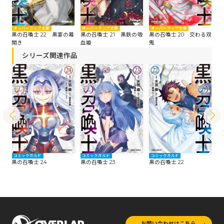
オーバーラップ文庫
オーバーラップ文庫
オーバーラップ文庫
オ
たる
黒の召喚士 22 黒宴の幕
黒の召喚士 21 黒鉄の吸
黒の召喚士 20 交わる双
黒
開き
血姫
鬼
シリーズ関連作品
コミックガルド
コミックガルド
コミックガルド
コ
黒の召喚士 24
黒の召喚士 23
黒の召喚士 22
黒
お問い合わせはこちら