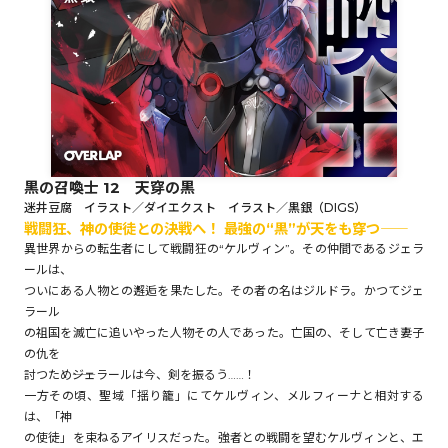
ロサージュノベルス
コミックガルド
黒の召喚士 12 天穿の黒
迷井豆腐 イラスト／ダイエクスト イラスト／黒銀（DIGS）
戦闘狂、神の使徒との決戦へ！ 最強の“黒”が天をも穿つ――
コミッククリエ
異世界からの転生者にして戦闘狂の“ケルヴィン”。その仲間であるジェラ
ールは、
ついにある人物との邂逅を果たした。その者の名はジルドラ。かつてジェ
ラール
リキューレ
の祖国を滅亡に追いやった人物その人であった。亡国の、そして亡き妻子
の仇を
討つため――ジェラールは今、剣を振るう……！
一方その頃、聖域「揺り籠」にてケルヴィン、メルフィーナと相対する
は、「神
コミックパルフェ
の使徒」を束ねるアイリスだった。強者との戦闘を望むケルヴィンと、エ