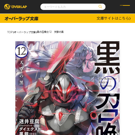
文庫サイトはこちら
コミック
ライトノベル
コミックガルド
文庫
黒の召喚士 12 天穿の黒
TOP
オーバーラップ文庫
コミッククリエ
ノベルス
LiQulle
ノベルスf
ラブパルフェ
ロサージュノベルス
その他
通販・NEWS
コミックエッセイ
OVERLAP STORE
ポケットモンスター
オーバーラップ広報室
アニメ
ゲーム
企業
会社概要
オーバーラップ文庫
採用情報
アクセス
オーバーラップホールディングス
お問い合わせはこちら
オーバーラップノベルス
オーバーラップノベルスf