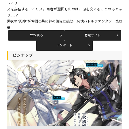
レアリ
スを妄信するアイリス。両者が選択したのは、刃を交えることのみであ
り……？
コミックエッセイ
黒衣の“死神”が仲間と共に神の使徒に挑む、爽快バトルファンタジー第12
幕！
閉じる
立ち読み
特設サイト
アンケート
ピンナップ