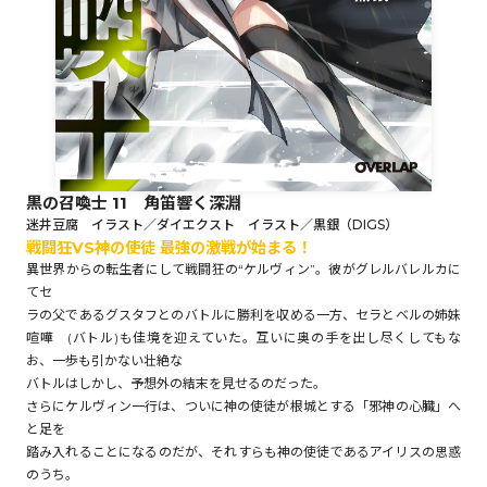
ロサージュノベルス
コミックガルド
黒の召喚士 11 角笛響く深淵
迷井豆腐 イラスト／ダイエクスト イラスト／黒銀（DIGS）
戦闘狂VS神の使徒 最強の激戦が始まる！
コミッククリエ
異世界からの転生者にして戦闘狂の“ケルヴィン”。彼がグレルバレルカに
てセ
ラの父であるグスタフとのバトルに勝利を収める一方、セラとベルの姉妹
喧嘩 (バトル)も佳境を迎えていた。互いに奥の手を出し尽くしてもな
リキューレ
お、一歩も引かない壮絶な
バトルはしかし、予想外の結末を見せるのだった。
さらにケルヴィン一行は、ついに神の使徒が根城とする「邪神の心臓」へ
と足を
踏み入れることになるのだが、それすらも神の使徒であるアイリスの思惑
コミックパルフェ
のうち。