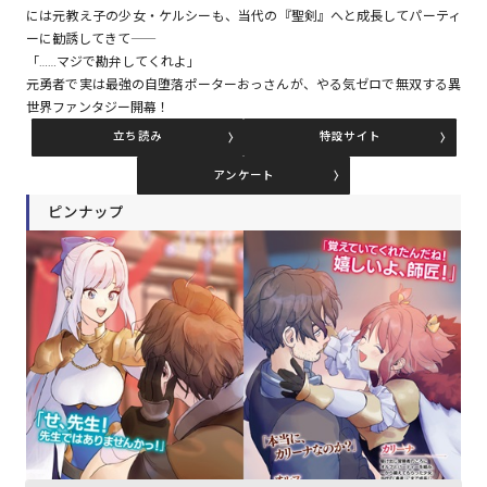
には元教え子の少女・ケルシーも、当代の『聖剣』へと成長してパーティ
ーに勧誘してきて――
「……マジで勘弁してくれよ」
コミックエッセイ
元勇者で実は最強の自堕落ポーターおっさんが、やる気ゼロで無双する異
世界ファンタジー開幕！
閉じる
立ち読み
特設サイト
アンケート
ピンナップ