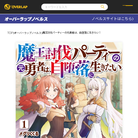
ノベルスサイトはこちら
コミック
ライトノベル
コミックガルド
文庫
魔王討伐パーティーの元勇者は、自堕落に生きたい 1
TOP
オーバーラップノベルス
コミッククリエ
ノベルス
LiQulle
ノベルスf
ラブパルフェ
ロサージュノベルス
その他
通販・NEWS
コミックエッセイ
OVERLAP STORE
ポケットモンスター
オーバーラップ広報室
アニメ
ゲーム
企業
会社概要
オーバーラップ文庫
採用情報
アクセス
オーバーラップホールディングス
お問い合わせはこちら
オーバーラップノベルス
オーバーラップノベルスf