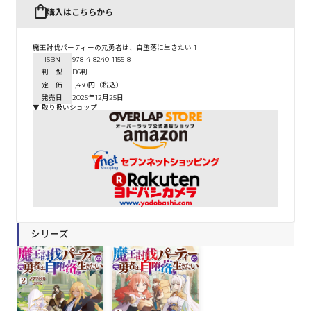
購入はこちらから
魔王討伐パーティーの元勇者は、自堕落に生きたい 1
ISBN
978-4-8240-1155-8
判 型
B6判
定 価
1,430円（税込）
発売日
2025年12月25日
▼ 取り扱いショップ
シリーズ