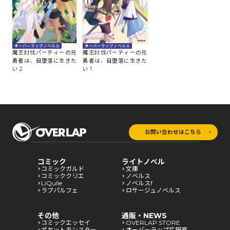
オーバーラップノベルス
オーバーラップノベルス
魔王討伐パーティーの元
魔王討伐パーティーの元
勇者は、自堕落に生きた
勇者は、自堕落に生きた
い 1
い 2
お問い合わせはこちら
コミック
ライトノベル
コミックガルド
文庫
コミッククリエ
ノベルス
LiQulle
ノベルスf
ラブパルフェ
ロサージュノベルス
その他
通販・NEWS
コミックエッセイ
OVERLAP STORE
ポケットモンスター
オーバーラップ広報室