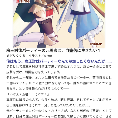
ロサージュノベルス
コミックガルド
魔王討伐パーティーの元勇者は、自堕落に生きたい 1
メグリくくる イラスト／sime
コミッククリエ
俺はもう、魔王討伐パーティーなんて参加したくないんだが……
勇者として魔王を討伐寸前まで追い詰めたオルフは、あと一歩のところで
反撃を受け、戦闘能力を失ってしまう。
それから二十年後。オルフは田舎で冒険者たちのポーター、荷物持ちとし
て働いていた。たとえ戦う力がなくなっても、誰かの役に立つことができ
リキューレ
るなら、という殊勝な心がけではなくて――
「いけぇえ五番！ そこだ！」
真面目に戦うのなんて、もうやめだ。酒と煙草、そしてギャンブルができ
る日銭を稼げればそれで十分、と思っていたのだったが……。
コミックパルフェ
元パーティーメンバーの少女・カリーナが、なんと当代の『勇者』として
現れ、自身の魔王討伐パーティーに参加して欲しいと告げてくると、さら