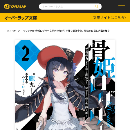
文庫サイトはこちら
コミック
ライトノベル
コミックガルド
文庫
骨姫ロザリー 2.死者の力を引き継ぐ最強少女、騎士を目指し大海を舞う
TOP
オーバーラップ文庫
コミッククリエ
ノベルス
LiQulle
ノベルスf
ラブパルフェ
ロサージュノベルス
その他
通販・NEWS
コミックエッセイ
OVERLAP STORE
ポケットモンスター
オーバーラップ広報室
アニメ
ゲーム
企業
会社概要
オーバーラップ文庫
採用情報
アクセス
オーバーラップホールディングス
お問い合わせはこちら
オーバーラップノベルス
オーバーラップノベルスf