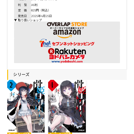
判 型
A6判
定 価
825円（税込）
発売日
2025年4月25日
▼ 取り扱いショップ
シリーズ