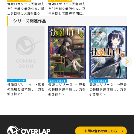
オーバーラップ文庫
オーバーラップ文庫
骨姫ロザリー 2.死者の力
骨姫ロザリー 1.死者の力
を引き継ぐ最強少女、騎
を引き継ぐ最強少女、正
士を目指し大海を舞う
体を隠して魔導学園に入
学する
シリーズ関連作品
コミックガルド
コミックガルド
コミックガルド
コ
骨姫ロザリー 4 ～死者
骨姫ロザリー 3 ～死者
骨姫ロザリー 2 ～死者
骨
の最期を追体験し、力を
の最期を追体験し、力を
の最期を追体験し、力を
の
引き継ぐ～
引き継ぐ～
引き継ぐ～
引
お問い合わせはこちら