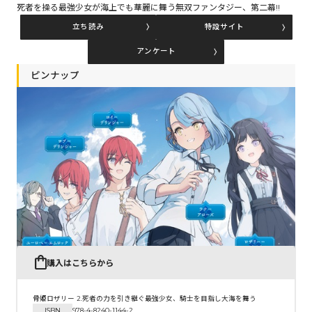
死者を操る最強少女が海上でも華麗に舞う無双ファンタジー、第二幕!!
立ち読み
特設サイト
コミックエッセイ
アンケート
閉じる
ピンナップ
購入はこちらから
骨姫ロザリー 2.死者の力を引き継ぐ最強少女、騎士を目指し大海を舞う
ISBN
978-4-8240-1144-2