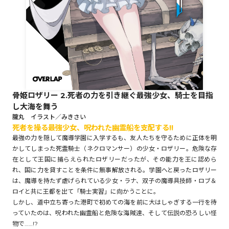
ロサージュノベルス
コミックガルド
骨姫ロザリー 2.死者の力を引き継ぐ最強少女、騎士を目指
し大海を舞う
コミッククリエ
朧丸 イラスト／みきさい
死者を操る最強少女、呪われた幽霊船を支配する!!
最強の力を隠して魔導学園に入学するも、友人たちを守るために正体を明
かしてしまった死霊騎士（ネクロマンサー）の少女・ロザリー。危険な存
在として王国に捕らえられたロザリーだったが、その能力を王に認めら
リキューレ
れ、国に力を貸すことを条件に無事解放される。学園へと戻ったロザリー
は、魔導を持たず虐げられている少女・ラナ、双子の魔導具技師・ロブ＆
ロイと共に王都を出て「騎士実習」に向かうことに。
しかし、道中立ち寄った港町で初めての海を前に大はしゃぎする一行を待
っていたのは、呪われた幽霊船と危険な海賊達、そして伝説の恐ろしい怪
コミックパルフェ
物で……!?