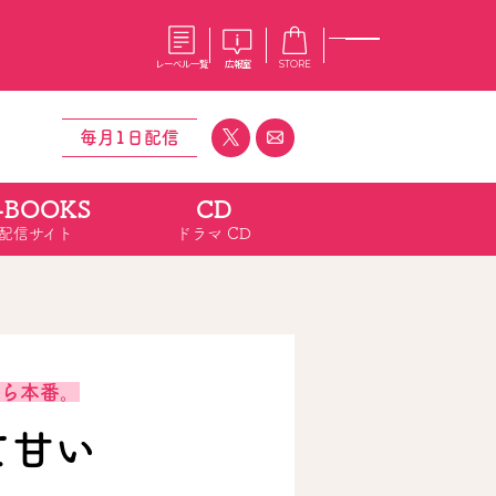
レーベル一覧
広報室
STORE
毎月1日配信
-BOOKS
CD
S
企業
配信サイト
ドラマ CD
E
会社概要
報室
採用情報
アクセス
オーバーラップホールディングス
ベルス
コミックガルド
お問い合わせはこちら
から本番。
て甘い
コミックエッセイ