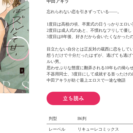
中田アキラ
閉じる
忘れられない恋を引きずっている――。
1度目は高校の頃、卒業式の日うっかりエロい
2度目は成人式のあと、不慣れなフリして優し
3度目は8年後、好きだから会いたくなかった
目立たない自分とは正反対の蔵西に恋をして
想うだけで十分だったはずが、逃げても逃げ
ルい男。
思わせぶりな態度に翻弄される10年もの拗らせ愛
不器用同士、3度目にして成就する首ったけの
中田アキラが紡ぐ最上エロスで一途な物語
立ち読み
判型
B6判
レーベル
リキューレコミックス