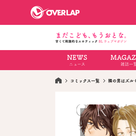
NEWS
MAGAZ
コミック
ライトノベ
ニュース
雑誌一
コミックガルド
文庫
コミッククリエ
ノベルス
LiQulle
ノベルスf
ラブパルフェ
ロサージュノベル
コミックス一覧
隣の男はズル
オーバーラップ文庫
オーバ
コミッククリエ