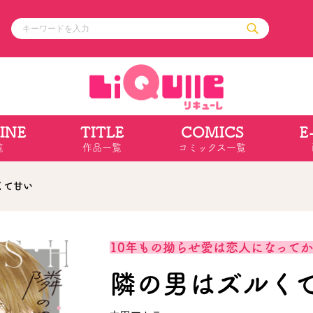
INE
TITLE
COMICS
E
ル
その他
通販・NEW
覧
作品一覧
コミックス一覧
コミックエッセイ
OVERLAP STOR
ポケットモンスター
オーバーラップ広
アニメ
ス
ゲーム
くて甘い
ーラップノベルス
オーバーラップノベルスf
ロサージュノ
10年もの拗らせ愛は恋人になって
隣の男はズルく
リキューレ
コミックパルフェ