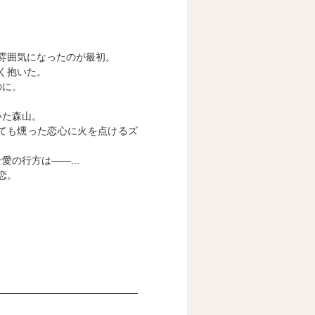
雰囲気になったのが最初。
く抱いた。
のに。
いた森山。
ても燻った恋心に火を点けるズ
の行方は――...
恋。