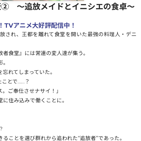
版② ～追放メイドとイニシエの食卓～
！TVアニメ大好評配信中！
追放され、王都を離れて食堂を開いた最強の料理人・デニ
放者食堂』には常連の変人達が集う。
形。
を忘れてしまっていた。
たことで……？
ス。ご奉仕させナサイ！」
堂に住み込みで働くことに。
?
ることを選び群れから追われた“追放者”であった。