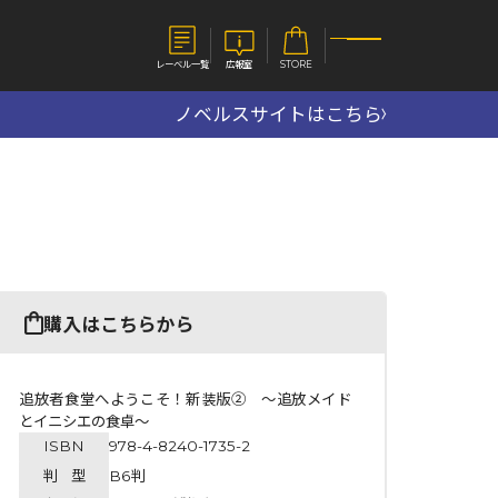
レーベル一覧
広報室
STORE
ノベルスサイトはこちら
S
企業
E
会社概要
報室
採用情報
アクセス
オーバーラップホールディングス
ベルス
コミックガルド
購入はこちらから
お問い合わせはこちら
追放者食堂へようこそ！新装版② ～追放メイド
とイニシエの食卓～
ISBN
978-4-8240-1735-2
コミックエッセイ
判 型
B6判