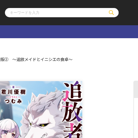
ル
その他
通販・NEW
装版② ～追放メイドとイニシエの食卓～
コミックエッセイ
OVERLAP STOR
ポケットモンスター
オーバーラップ広
アニメ
ス
ゲーム
ーラップノベルス
オーバーラップノベルスf
ロサージュノ
リキューレ
コミックパルフェ