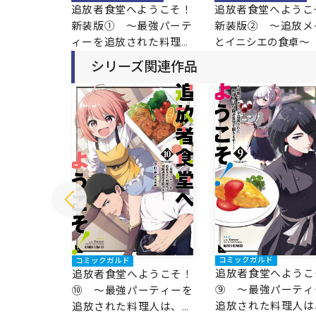
追放者食堂へようこそ！
追放者食堂へようこ
新装版① ～最強パーテ
新装版② ～追放メ
ィーを追放された料理人
とイニシエの食卓～
（Lv.99）は、田舎で念
シリーズ関連作品
願の冒険者食堂を開きま
す！～
コミックガルド
コミックガルド
追放者食堂へようこ
ようこそ！
追放者食堂へようこそ！
⑨ ～最強パーティ
ーティーを
⑩ ～最強パーティーを
追放された料理人は
理人は、冒
追放された料理人は、冒