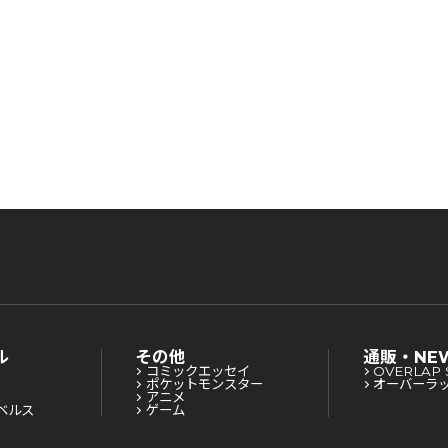
険者食堂を開きます！～
！～
険者食堂を開きます！～
ル
その他
通販・NE
コミックエッセイ
OVERLAP 
ポケットモンスター
オーバーラ
アニメ
ベルス
ゲーム