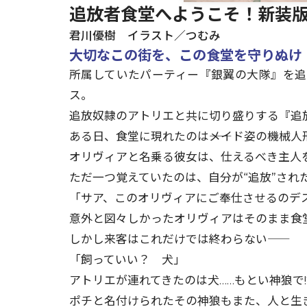
追放者食堂へようこそ！新装
君川優樹 イラスト／つむみ
大切なこの街を、この食堂を守りぬけ
所属していたパーティー『銀翼の大隊』を
ス。
追放奴隷のアトリエと共に切り盛りする『追
ある日、食堂に現れたのは――メイド姿の機械人
オリヴィアと名乗る彼女は、仕えるべき主人
ただ一つ覚えていたのは、自分が“追放”され
「サア、このオリヴィアにご奉仕させるのデ
意外と図々しかったオリヴィアはそのまま食
しかし来客はこれだけでは終わらない――
「飼っていい？ 犬」
アトリエが連れてきたのは犬……もとい神狼で!
ポチと名付けられたその神狼もまた、人と生き