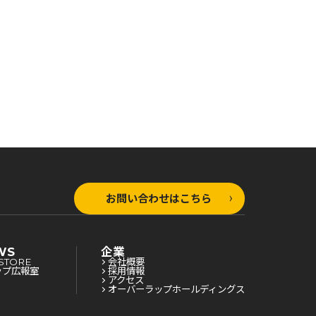
険
険者食堂を開きます！～
険者食堂を開きます！～
お問い合わせはこちら
WS
企業
STORE
会社概要
ップ広報室
採用情報
アクセス
オーバーラップホールディングス