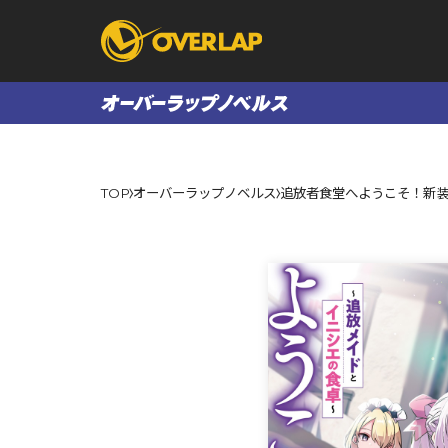
コミック
ライトノベ
TOP
オーバーラップノベルス
追放者食堂へようこそ！新
コミックガルド
文庫
コミッククリエ
ノベルス
LiQulle
ノベルスf
ラブパルフェ
ロサージュノベル
オーバーラップ文庫
オーバ
コミッククリエ