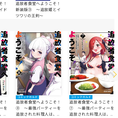
そ！
追放者食堂へようこそ！
イド
新装版③ ～追放姫とイ
ツワリの王剣～
コミックガルド
コミックガルド
追放者食堂へようこそ！
そ！
追放者食堂へようこそ！
⑦ ～最強パーティーを
ーを
⑧ ～最強パーティーを
追放された料理人は、冒
、冒
追放された料理人は、冒