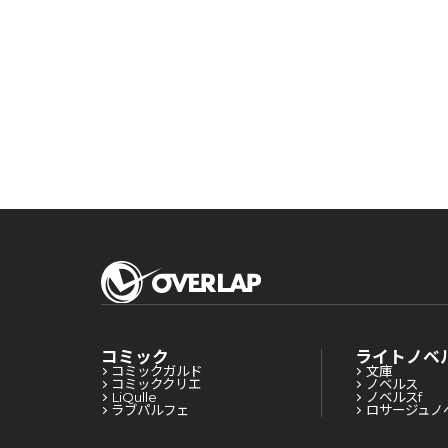
険者食堂を開きます
きます！～
険者食堂を開きます！～
コミック
ライトノベ
コミックガルド
文庫
コミッククリエ
ノベルス
LiQulle
ノベルスf
ラブパルフェ
ロサージュノ