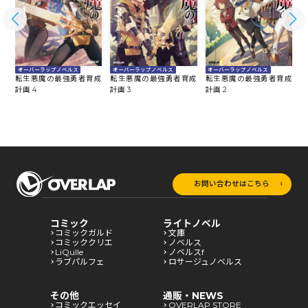
オーバーラップノベルス
オーバーラップノベルス
オーバーラップノベルス
成
転生悪魔の最強勇者育成
転生悪魔の最強勇者育成
転生悪魔の最強勇者育成
計画 4
計画 3
計画 2
計
お問い合わせはこちら
コミック
ライトノベル
コミックガルド
文庫
コミッククリエ
ノベルス
LiQulle
ノベルスf
ラブパルフェ
ロサージュノベルス
その他
通販・NEWS
コミックエッセイ
OVERLAP STORE