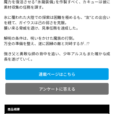
魔力を復活させる｢氷龍装備｣を作製すべく、カキューは彼に
素材収集の任務を課す。
コミックエッセイ
氷に覆われた大陸での探索は困難を極めるも、"友"との出会い
を経て、ガイウスは己の弱さを克服。
閉じる
襲い来る脅威を退け、見事任務を達成した。
解呪の条件は、呪いをかけた魔族の打倒。
万全の準備を整え、遂に因縁の敵と対峙するが…!?
強き父と勇敢な師の背中を追い、少年アルスもまた確かな成
長を遂げていく。
連載ページはこちら
アンケートに答える
商品概要