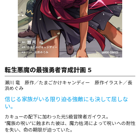
ロサージュノベルス
コミックガルド
転生悪魔の最強勇者育成計画 5
コミッククリエ
瀬川 竜 原作／たまごかけキャンディー 原作イラスト／長
浜めぐみ
信じる家族がいる限り――迫る強敵にも決して屈しな
リキューレ
い。
カキューの配下に加わった元S級冒険者ガイウス。
"魔族の呪い"に蝕まれた彼は、魔力枯渇によって呪いへの耐性
を失い、命の期限が迫っていた。
コミックパルフェ