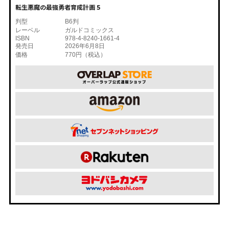
転生悪魔の最強勇者育成計画 5
判型
B6判
レーベル
ガルドコミックス
ISBN
978-4-8240-1661-4
発売日
2026年6月8日
価格
770円（税込）