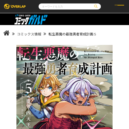
コミック
ライトノベル
コミックガルド
文庫
コミッククリエ
ノベルス
コミックス情報
転生悪魔の最強勇者育成計画 5
LiQulle
ノベルスf
ラブパルフェ
ロサージュノベルス
その他
通販・NEWS
コミックエッセイ
OVERLAP STORE
ポケットモンスター
オーバーラップ広報室
アニメ
ゲーム
企業
会社概要
オーバーラップ文庫
採用情報
アクセス
オーバーラップホールディングス
お問い合わせはこちら
オーバーラップノベルス
オーバーラップノベルスf