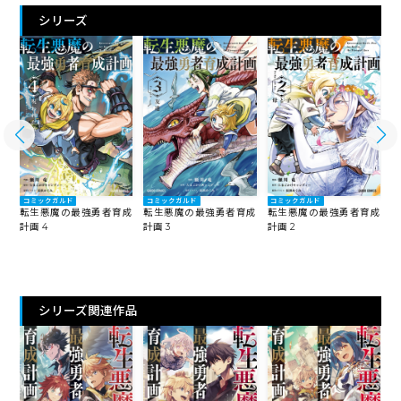
シリーズ
コミックガルド
コミックガルド
コミックガルド
転生悪魔の最強勇者育成
成
転生悪魔の最強勇者育成
転生悪魔の最強勇者育成
計画 3
計画 4
計画 2
計
シリーズ関連作品