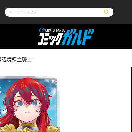
ル
その他
通販・NEW
辺境領主騎士 1
コミックエッセイ
OVERLAP STOR
ポケットモンスター
オーバーラップ広
アニメ
ス
ゲーム
ーラップノベルス
オーバーラップノベルスf
ロサージュノ
リキューレ
コミックパルフェ