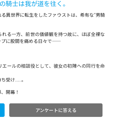
端の騎士は我が道を往く。
れる異世界に転生をしたファウストは、希有な“男騎
られる一方、前世の価値観を持つ故に、ほぼ全裸な
に股間を痛める日々で――
リエールの相談役として、彼女の初陣への同行を命
ち受け……。
譚、開幕！
アンケートに答える