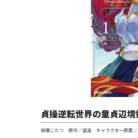
貞操逆転世界の童貞辺境領
柳瀬こたつ 原作／道造 キャラクター原案／