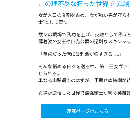
この理不尽な狂った世界で 異
女が人口の９割を占め、女が戦い男が守ら
士”として育つ。
数々の戦場で武功を上げ、英雄として称え
薄着姿の女王や巨乳公爵の過剰なスキンシップ
「童貞だった俺には刺激が強すぎる……」
そんな悩める日々を送る中、第二王女ヴァ
じられる。
単なる山賊退治のはずが、予期せぬ惨劇が待
貞操が逆転した世界で最強騎士が紡ぐ英雄
連載ページはこちら