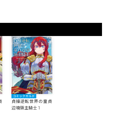
コミックガルド
貞
貞操逆転世界の童貞
辺境領主騎士 1