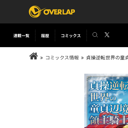
連載一覧
履歴
コミックス
コミック
ライトノベ
コミックス情報
貞操逆転世界の童貞
コミックガルド
文庫
コミッククリエ
ノベルス
LiQulle
ノベルスf
ラブパルフェ
ロサージュノベル
オーバーラップ文庫
オーバ
コミッククリエ