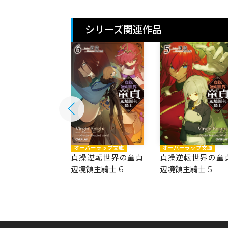
シリーズ関連作品
バーラップ文庫
オーバーラップ文庫
オーバーラップ文庫
逆転世界の童貞
貞操逆転世界の童貞
貞操逆転世界の童
領主騎士 7
辺境領主騎士 6
辺境領主騎士 5