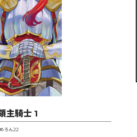
閉じる
主騎士 1
めろん22