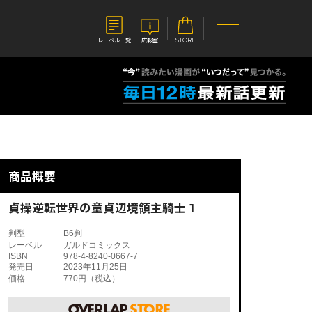
レーベル一覧
広報室
STORE
S
企業
E
会社概要
報室
採用情報
アクセス
商品概要
オーバーラップホールディングス
ベルス
コミックガルド
お問い合わせはこちら
貞操逆転世界の童貞辺境領主騎士 1
判型
B6判
レーベル
ガルドコミックス
ISBN
978-4-8240-0667-7
発売日
2023年11月25日
価格
770円（税込）
コミックエッセイ