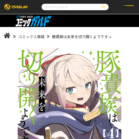
コミック
ライトノベル
コミックガルド
文庫
コミッククリエ
ノベルス
コミックス情報
豚貴族は未来を切り開くようです 4
LiQulle
ノベルスf
ラブパルフェ
ロサージュノベルス
その他
通販・NEWS
コミックエッセイ
OVERLAP STORE
ポケットモンスター
オーバーラップ広報室
アニメ
ゲーム
企業
会社概要
オーバーラップ文庫
採用情報
アクセス
オーバーラップホールディングス
お問い合わせはこちら
オーバーラップノベルス
オーバーラップノベルスf