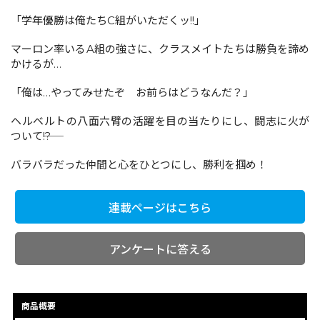
「学年優勝は俺たちC組がいただくッ!!」
コミックエッセイ
マーロン率いるA組の強さに、クラスメイトたちは勝負を諦め
かけるが…
閉じる
「俺は…やってみせたぞ お前らはどうなんだ？」
ヘルベルトの八面六臂の活躍を目の当たりにし、闘志に火が
ついて――!?
バラバラだった仲間と心をひとつにし、勝利を掴め！
連載ページはこちら
アンケートに答える
商品概要