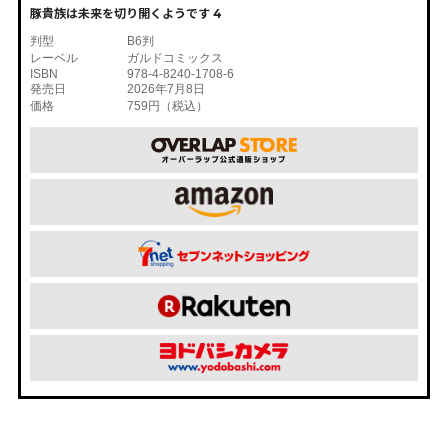
豚貴族は未来を切り開くようです 4
判型
B6判
レーベル
ガルドコミックス
ISBN
978-4-8240-1708-6
発売日
2026年7月8日
価格
759円（税込）