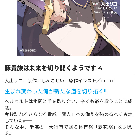
ロサージュノベルス
コミックガルド
豚貴族は未来を切り開くようです 4
コミッククリエ
大出リコ 原作／しんこせい 原作イラスト／riritto
生まれ変わった俺が新たな道を切り拓く!!
リキューレ
ヘルベルトは仲間と手を取り合い、辛くも爺を救うことに成
功。
今後訪れるさらなる脅威「魔人」への備えを強めるべく奔走
していた――。
そんな中、学院の一大行事である体育祭「覇究祭」を迎え
コミックパルフェ
る。