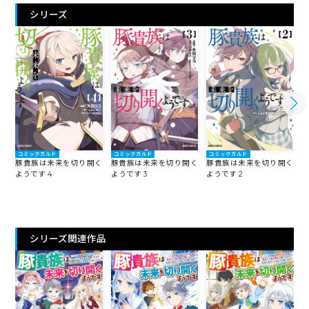
シリーズ
コミックガルド
コミックガルド
コミックガルド
豚貴族は未来を切り開く
豚貴族は未来を切り開く
豚貴族は未来を切り開く
ようです 4
ようです 3
ようです 2
よ
シリーズ関連作品