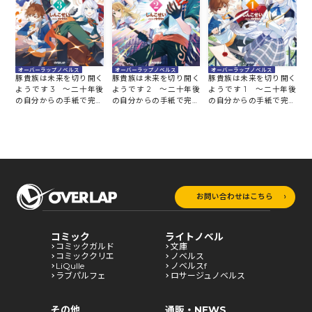
オーバーラップノベルス
オーバーラップノベルス
オーバーラップノベルス
豚貴族は未来を切り開く
豚貴族は未来を切り開く
豚貴族は未来を切り開く
ようです 3 ～二十年後
ようです 2 ～二十年後
ようです 1 ～二十年後
の自分からの手紙で完全
の自分からの手紙で完全
の自分からの手紙で完全
に人生が詰むと知ったの
に人生が詰むと知ったの
に人生が詰むと知ったの
で、必死にあがいてみよ
で、必死にあがいてみよ
で、必死にあがいてみよ
うと思います～
うと思います～
うと思います～
お問い合わせはこちら
コミック
ライトノベル
コミックガルド
文庫
コミッククリエ
ノベルス
LiQulle
ノベルスf
ラブパルフェ
ロサージュノベルス
その他
通販・NEWS