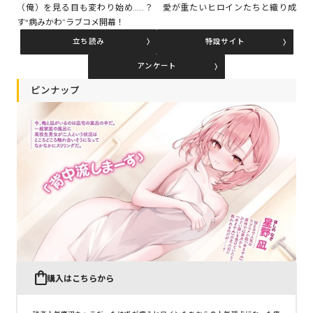
（俺）を見る目も変わり始め……？ 愛が重たいヒロインたちと織り成
す“病みかわ”ラブコメ開幕！
立ち読み
特設サイト
コミックエッセイ
アンケート
閉じる
ピンナップ
購入はこちらから