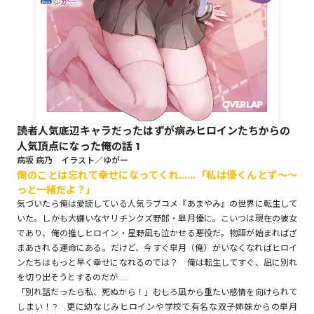
ロサージュノベルス
コミックガルド
読者人気底辺キャラだったはずが病みヒロインたちからの
人気頂点になった俺の話 1
コミッククリエ
病坂 病乃 イラスト／ゆがー
俺のことは忘れて幸せになってくれ……「私は優くんとず～～
っと一緒だよ？」
気づいたら俺は愛読している人気ラブコメ『あまやみ』の世界に転生して
いた。しかも大嫌いなヤリチンクズ野郎・皐月優に。こいつは現在の彼女
リキューレ
であり、俺の推しヒロイン・星野凪も泣かせる悪役だ。物語が始まればざ
まあされる運命にある。だけど、今すぐ皐月（俺）がいなくなればヒロイ
ンたちはもっと早く幸せになれるのでは？ 俺は転生してすぐ、凪に別れ
を切り出そうとするのだが……
「別れ話だったら私、死ぬから！」――むしろ凪から重たい感情を向けられて
コミックパルフェ
しまい！? 更に幼なじみヒロインや学校で有名な双子姉妹からの皐月