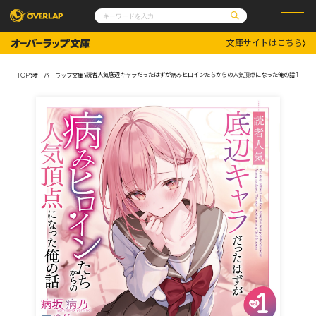
文庫サイトはこちら
コミック
ライトノベル
コミックガルド
文庫
読者人気底辺キャラだったはずが病みヒロインたちからの人気頂点になった俺の話 1
TOP
オーバーラップ文庫
コミッククリエ
ノベルス
LiQulle
ノベルスf
ラブパルフェ
ロサージュノベルス
その他
通販・NEWS
コミックエッセイ
OVERLAP STORE
ポケットモンスター
オーバーラップ広報室
アニメ
ゲーム
企業
会社概要
オーバーラップ文庫
採用情報
アクセス
オーバーラップホールディングス
お問い合わせはこちら
オーバーラップノベルス
オーバーラップノベルスf