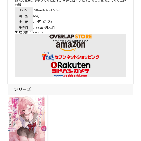
読者人気底辺キャラだったはずが病みヒロインたちからの人気頂点になった俺
の話 1
ISBN
978-4-8240-1723-9
判 型
A6判
定 価
792円（税込）
発売日
2026年7月20日
▼ 取り扱いショップ
シリーズ