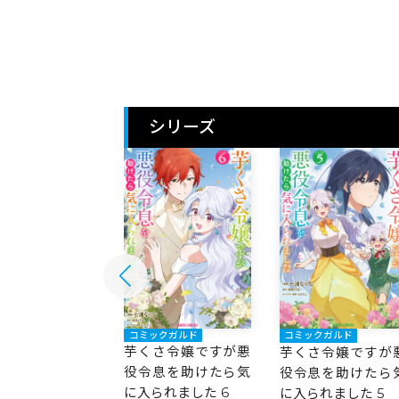
シリーズ
ックガルド
コミックガルド
コミックガルド
さ令嬢ですが悪
芋くさ令嬢ですが悪
芋くさ令嬢ですが
息を助けたら気
役令息を助けたら気
役令息を助けたら
られました 7
に入られました 6
に入られました 5