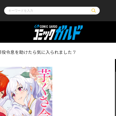
ル
その他
通販・NEW
役令息を助けたら気に入られました 7
コミックエッセイ
OVERLAP STOR
ポケットモンスター
オーバーラップ広
アニメ
ス
ゲーム
ーラップノベルス
オーバーラップノベルスf
ロサージュノ
リキューレ
コミックパルフェ