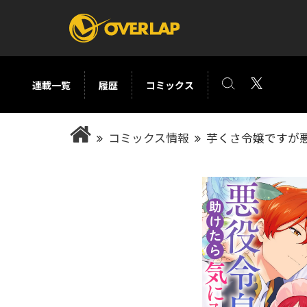
連載一覧
履歴
コミックス
コミック
ライトノベ
コミックス情報
芋くさ令嬢ですが悪
コミックガルド
文庫
コミッククリエ
ノベルス
LiQulle
ノベルスf
ラブパルフェ
ロサージュノベル
オーバーラップ文庫
オーバ
コミッククリエ