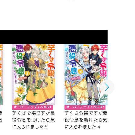
オーバーラップノベルスf
オーバーラ
オーバーラップノベルスf
芋くさ令嬢ですが悪
芋くさ
悪
芋くさ令嬢ですが悪
役令息を助けたら気
役令息
気
役令息を助けたら気
に入られました 5
に入られ
に入られました 4