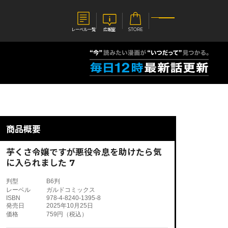
レーベル一覧
広報室
STORE
S
企業
E
会社概要
報室
採用情報
アクセス
商品概要
オーバーラップホールディングス
ベルス
コミックガルド
お問い合わせはこちら
芋くさ令嬢ですが悪役令息を助けたら気
に入られました 7
判型
B6判
レーベル
ガルドコミックス
ISBN
978-4-8240-1395-8
コミックエッセイ
発売日
2025年10月25日
価格
759円（税込）