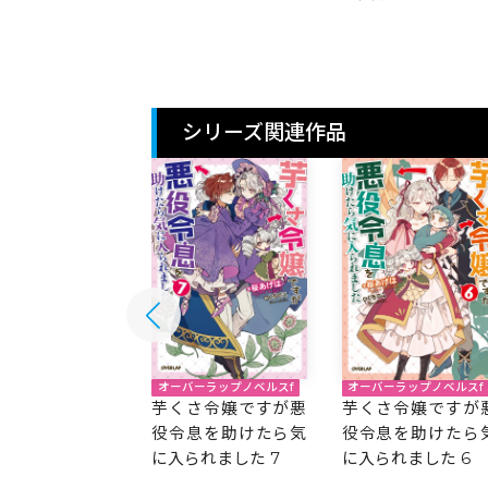
シリーズ関連作品
オーバーラップノベルスf
バーラップノベルスf
オーバーラップノベルスf
芋くさ令嬢ですが悪
さ令嬢ですが悪
芋くさ令嬢ですが
役令息を助けたら気
息を助けたら気
役令息を助けたら
に入られました 7
られました 8
に入られました 6