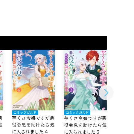
コミックガルド
コミックガルド
コミック
芋くさ令嬢ですが悪
悪
芋くさ令嬢ですが悪
芋くさ
役令息を助けたら気
気
役令息を助けたら気
役令息
に入られました 4
に入られました 3
に入られ