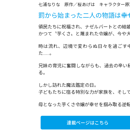
七浦なりな 原作／桜あげは キャラクター原
罰から始まった二人の物語は――幸
領民たちに祝福され、ナゼルバートとの結
かつて〝芋くさ〟と蔑まれた令嬢が、今や
時は流れ、辺境で変わらぬ日々を過ごす
た……。
兄妹の育児に奮闘しながらも、過去の辛い経
る。
しかし訪れた魔法鑑定の日。
子どもたちに宿る特別な力が家族を、そして
母となった芋くさ令嬢が幸せを掴み取る逆転
連載ページはこちら