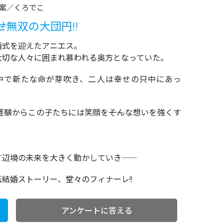
案／くろでこ
せ無双の大団円!!
婚式を迎えたアニエス。
大切な人々に囲まれ慕われる奥方となっていた。
中で新たな命が芽吹き、二人は幸せの只中にあっ
験からこの子たちには笑顔を――そんな想いを強くす
辺境の未来を大きく動かしていき――
結婚ストーリー、堂々のフィナーレ!!
アンケートに答える