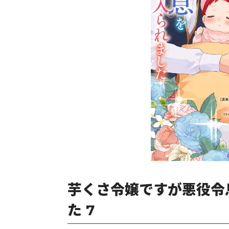
芋くさ令嬢ですが悪役令
た 7