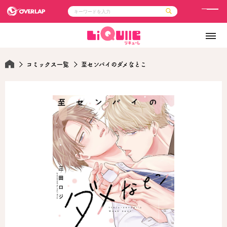
メ
ニ
コミック
ライトノベル
ュ
コミックガルド
文庫
コミッククリエ
ノベルス
ー
LiQulle
ノベルスf
コミックス一覧
至センパイのダメなとこ
ラブパルフェ
ロサージュノベルス
その他
通販・NEWS
コミックエッセイ
OVERLAP STORE
ポケットモンスター
オーバーラップ広報室
アニメ
ゲーム
企業
会社概要
オーバーラップ文庫
採用情報
アクセス
オーバーラップホールディングス
お問い合わせはこちら
オーバーラップノベルス
オーバーラップノベルスf